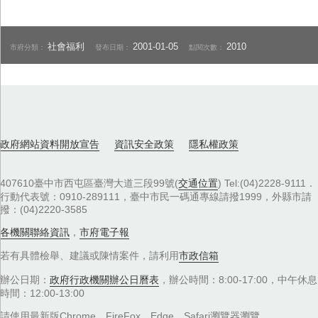
社會福利
2001-01-05
2010
市府分類：
發布日期：
點閱次數：
政府網站資料開放宣告
資訊安全政策
隱私權政策
407610臺中市西屯區臺灣大道三段99號(
交通位置
) Tel:(04)2228-9111．
行動代表號：0910-289111，臺中市民一碼通專線請撥1999，外縣市請
撥：(04)2220-3585
各機關聯絡資訊
，
市府電子報
若有具體檢舉、建議或陳情案件，請利用
市政信箱
辦公日期：
政府行政機關辦公日曆表
，辦公時間：8:00-17:00，中午休息
時間：12:00-13:00
請使用最新版Chrome、FireFox、Edge、Safari瀏覽器瀏覽