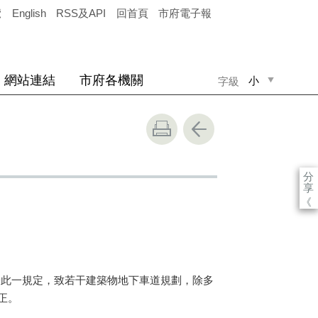
覽
English
RSS及API
回首頁
市府電子報
網站連結
市府各機關
小
字級
中
大
分
享
《
此一規定，致若干建築物地下車道規劃，除多
正。