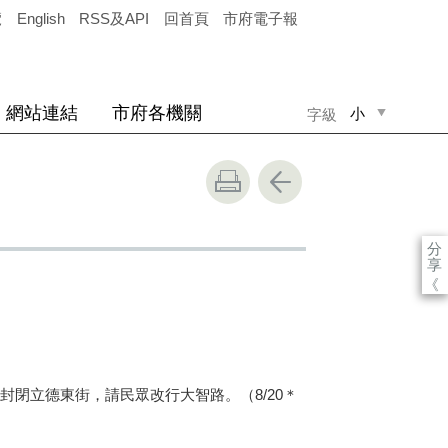
覽
English
RSS及API
回首頁
市府電子報
網站連結
市府各機關
小
字級
中
大
分
享
《
閉立德東街，請民眾改行大智路。（8/20＊