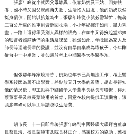
張廖年峰從小就因父母離異，依靠奶奶及三姑、四姑扶
養，國小時又因父親經商失敗，生活陷入困境，他的奶奶決然
挺身償債，開始以拾荒為生，張廖年峰從小就必需幫忙，拖著
三百公斤重的推車到資源回收場，小小年紀揮汗如雨，體力耗
盡，一路上還得承受別人異樣的眼光，在家中又得扮起堂弟妹
的監督者照顧他們的生活及課業，雖然如此，年峰因為家人及
師長等週遭長輩的愛護，並没有自暴自棄成為壞孩子，今年剛
從台中一中畢業，並如願於考上中國醫學大學醫學系。
但張廖年峰家境清苦，奶奶也年事已高無法工作，考上醫
學系後因為籌不出學費，差點放棄升大學的希望，胡市長得知
他的情況後，即主動與中國醫學大學董事長蔡長海聯繫，得到
蔡董事長及校長葉純甫的首肯，同意在校內提供工讀機會，讓
張廖年峰可以半工半讀賺取生活費。
胡市長二十一日即帶著張廖年峰到中國醫學大學拜會董事
長蔡長海、校長葉純甫及院長林正介，感謝校方的協助，葉校