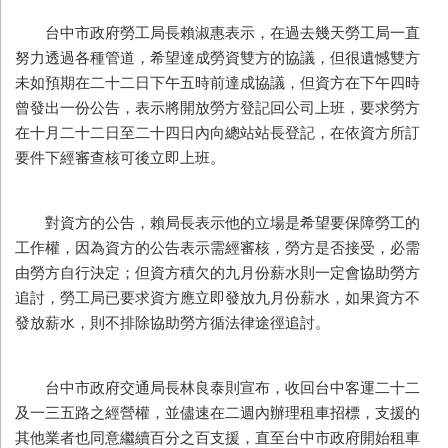
台中市政府勞工局長賴淑惠表示，在過去幾天勞工局一直
努力透過各種管道，希望達成勞資雙方的協議，但很遺憾雙方
未如預期在二十二日下午五時前達成協議，但資方在下午四時
曾發出一份公告，表示將開放勞方登記回公司上班，要求勞方
在十月二十二日至二十四日內向總站站長登記，在依資方所訂
要件下經審查核可後立即上班。
對資方的公告，賴局長表示他的立場是希望要保障勞工的
工作權，因為資方的公告表示需經審核，勞方是否接受，必需
由勞方自行決定；但資方積欠的九月份薪水則一定會協助勞方
追討，勞工局已要求資方應立即發放九月份薪水，如果資方不
發放薪水，則不排除協助勞方循法律途徑追討。
台中市政府交通局長林良泰則宣布，收回台中客運二十二
及一三五路之經營權，並儘速在二週內辦理租車招標，支援的
其他業者也同意繼續百分之百支援，直至台中市政府開始租車