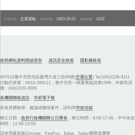
交通運輸
2003-10-22
1032
市府分類：
發布日期：
點閱次數：
政府網站資料開放宣告
資訊安全政策
隱私權政策
407610臺中市西屯區臺灣大道三段99號(
交通位置
) Tel:(04)2228-9111．
行動代表號：0910-289111，臺中市民一碼通專線請撥1999，外縣市請
撥：(04)2220-3585
各機關聯絡資訊
，
市府電子報
若有具體檢舉、建議或陳情案件，請利用
市政信箱
辦公日期：
政府行政機關辦公日曆表
，辦公時間：8:00-17:00，中午休息
時間：12:00-13:00
請使用最新版Chrome、FireFox、Edge、Safari瀏覽器瀏覽