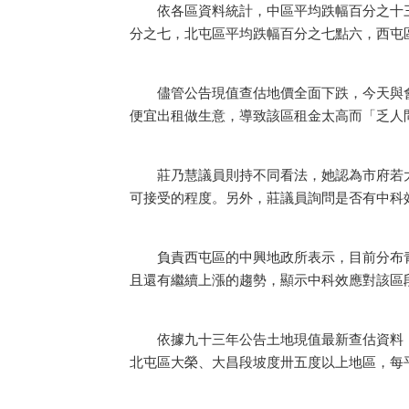
依各區資料統計，中區平均跌幅百分之十三
分之七，北屯區平均跌幅百分之七點六，西屯
儘管公告現值查估地價全面下跌，今天與會
便宜出租做生意，導致該區租金太高而「乏人
莊乃慧議員則持不同看法，她認為市府若大
可接受的程度。另外，莊議員詢問是否有中科
負責西屯區的中興地政所表示，目前分布青
且還有繼續上漲的趨勢，顯示中科效應對該區
依據九十三年公告土地現值最新查估資料，
北屯區大榮、大昌段坡度卅五度以上地區，每平方