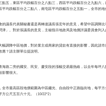
點五，東區平均跌幅百分之八點三，西區平均跌幅百分之九點六，
區平均跌幅百分之二點八，南屯區平均跌幅百分之五點一，全市的地
的議長代表關秘書還是再轉達議長張宏年的意見，希望中區調降比
問津」。對於張議長的意見，主秘指示地政局及地價評議委員會列入
幅調降中區地價，對於業主或商家的貸款有直接的影響，因此請市
效應？請主辦單位提說明。
海路二旁的國安、民安、慶安段的漲幅交易最熱絡，以去年每坪八
段影響很大。
全市最高區段地價範圍為中區繼光、自由段中正路臨街地，每平方
公尺五百六十元。（10/22*2）