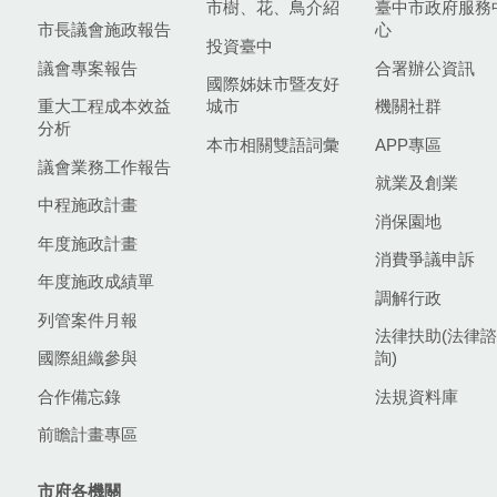
市樹、花、鳥介紹
臺中市政府服務
市長議會施政報告
心
投資臺中
議會專案報告
合署辦公資訊
國際姊妹市暨友好
重大工程成本效益
城市
機關社群
分析
本市相關雙語詞彙
APP專區
議會業務工作報告
就業及創業
中程施政計畫
消保園地
年度施政計畫
消費爭議申訴
年度施政成績單
調解行政
列管案件月報
法律扶助(法律諮
國際組織參與
詢)
合作備忘錄
法規資料庫
前瞻計畫專區
市府各機關