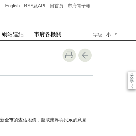
覽
English
RSS及API
回首頁
市府電子報
網站連結
市府各機關
小
字級
中
大
會
分
享
《
新全市的查估地價，聽取業界與民眾的意見。