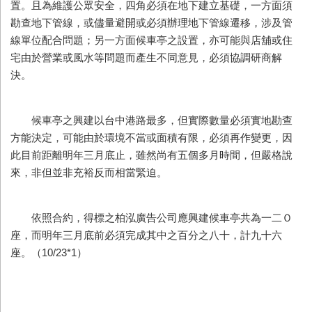
置。且為維護公眾安全，四角必須在地下建立基礎，一方面須
勘查地下管線，或儘量避開或必須辦理地下管線遷移，涉及管
線單位配合問題；另一方面候車亭之設置，亦可能與店舖或住
宅由於營業或風水等問題而產生不同意見，必須協調研商解
決。
候車亭之興建以台中港路最多，但實際數量必須實地勘查
方能決定，可能由於環境不當或面積有限，必須再作變更，因
此目前距離明年三月底止，雖然尚有五個多月時間，但嚴格說
來，非但並非充裕反而相當緊迫。
依照合約，得標之柏泓廣告公司應興建候車亭共為一二Ｏ
座，而明年三月底前必須完成其中之百分之八十，計九十六
座。（10/23*1）