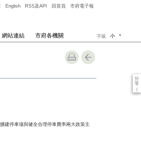
覽
English
RSS及API
回首頁
市府電子報
網站連結
市府各機關
小
字級
中
大
分
享
《
擴建停車場與健全合理停車費率兩大政策主