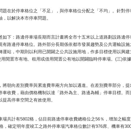
題在於停車格位之「不足」，與停車格位分配之「不均」。針對停
軸，以解決本市停車問題。
如下：路邊停車場長期而言計畫將全市十五米以上道路劃設路邊停
現有路邊停車格位。路外部分長期係依都市發展趨勢及公共運輸設施
轉運站，中期則以利用已開闢之公共設施用地，作多目標使用以興建立
使用閒置市有地、租用或借用閒置公有地以開闢臨時停車場。(三)依
將朝向差別費率與累進費率兩方向加以邁進。在差別費率部分，提
停車收費，藉由價格機制以達「路外為主、路邊為輔」停車目標。而
以提高停車空間之有效使用。
共計有5802格，佔目前路邊停車收費總格位之56％，增加之幅
7格，確定明年度竣工之路外停車場汽車格位數計有976席、機車有3