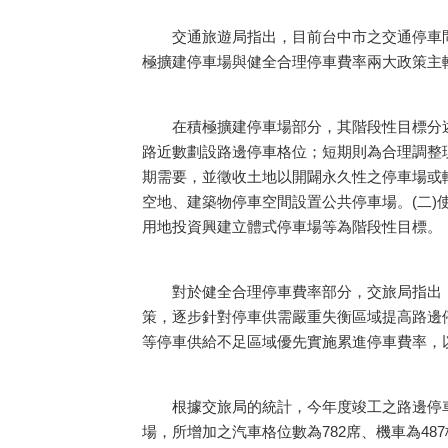
交通旅遊局指出，目前台中市之交通停車問
極擴建停車場與健全合理停車費率兩大政策主
在積極擴建停車場部分，其階段性目標分述
路近數劃設路邊停車格位；短期則為合理調整
期需要，並徵收土地以開闢永久性之停車場或
空地、建築物停車空間設置公共停車場。(二)
用地投資興建立體式停車場等為階段性目標。
對於健全合理停車費率部分，交旅局指出，
策，逐步針對停車供需嚴重失衡區域提高路邊
等停車供給不足區域優先實施累進停車費率，
根據交旅局的統計，今年度竣工之路邊停車場
場，所增加之汽車格位數為782席、機車為48