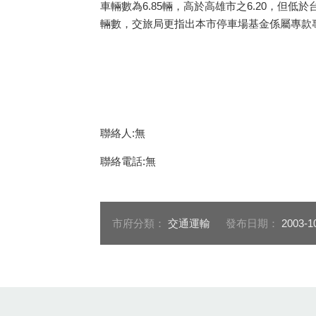
車輛數為6.85輛，高於高雄市之6.20，但
輛數，交旅局更指出本市停車場基金係屬專款專
聯絡人:無
聯絡電話:無
市府分類：
交通運輸
發布日期：
2003-1
:::