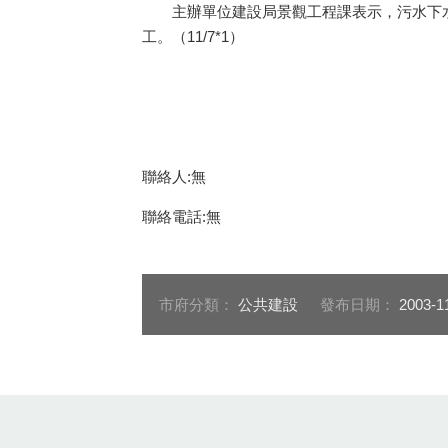
主辦單位建設局景觀工程課表示，污水下水
工。（11/7*1）
聯絡人:無
聯絡電話:無
市府分類：
公共建設
發布日期：
2003-1
:::