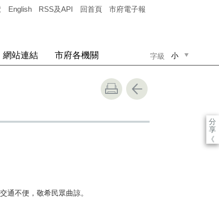
覽
English
RSS及API
回首頁
市府電子報
網站連結
市府各機關
小
字級
中
大
分
享
《
交通不便，敬希民眾曲諒。