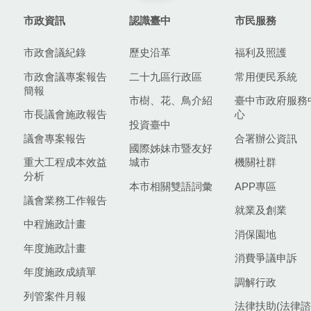
市政資訊
認識臺中
市民服務
市政會議紀錄
歷史沿革
福利及照護
市政會議專案報告
二十九區行政區
常用便民系統
簡報
市樹、花、鳥介紹
臺中市政府服務
市長議會施政報告
心
投資臺中
議會專案報告
合署辦公資訊
國際姊妹市暨友好
重大工程成本效益
城市
機關社群
分析
本市相關雙語詞彙
APP專區
議會業務工作報告
就業及創業
中程施政計畫
消保園地
年度施政計畫
消費爭議申訴
年度施政成績單
調解行政
列管案件月報
法律扶助(法律諮