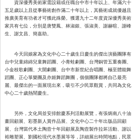
資深優秀美術家需設籍或任職台中市十年以上、年滿六十
五足歲以上且從事藝術創作滿二十年以上，其藝術成就優越且
推廣美育有功者才可獲此殊榮。獲選九十二年度資深優秀美術
家共有七位，分別是唐雙鳳、林淑銀、張淑美、謝赫暄、謝峰
生、謝文昌、簡嘉助。
今天回娘家為文化中心二十歲生日慶生的傑出演藝團隊有
台中兒童綿綿兒童舞蹈團、小青蛙劇團、台灣銅管五重奏團、
小金枝歌劇團、大開劇團、台中市新世紀合唱團、極至體能舞
蹈團、正心箏樂團及亦姬舞蹈舞團，個個團隊都將自己最亮
麗、最傑出的一面展現出來，吸引不少民眾觀賞，共同為文化
中心二十歲熱鬧慶生。
另外，文化局並安排館慶系列活動展覽，有張炳南八十油
畫回顧展、彩墨新人賞作品展、文化中心二十年出版品回顧
展、台灣當代本土陶壼十年回顧展及陶壼製作拉坏活動、謝以
裕雕塑展、劉國松現代水墨展等等，詳細展出時間地點，民眾