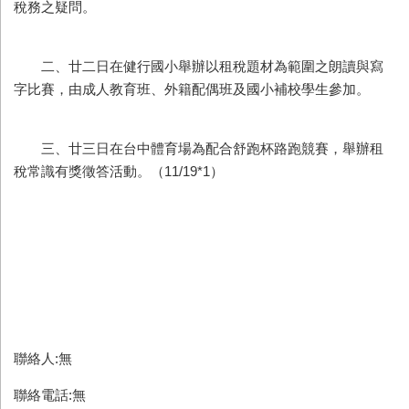
稅務之疑問。
二、廿二日在健行國小舉辦以租稅題材為範圍之朗讀與寫
字比賽，由成人教育班、外籍配偶班及國小補校學生參加。
三、廿三日在台中體育場為配合舒跑杯路跑競賽，舉辦租
稅常識有獎徵答活動。（11/19*1）
聯絡人:無
聯絡電話:無