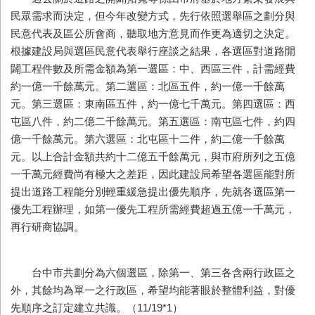
民眾需求而決定，但今年改變方式，先行依照選舉區之劃分與
民意代表及區公所會商，聽取地方意見而作更為適切之決定。
根據建設局與選區民意代表舉行座談之結果，各選區對道路開
闢工程件數及所需金額為第一選區：中、西區三件，計需經費
約一億一千餘萬元。第二選區：北區五件，約一億一千餘萬
元。第三選區：東南區五件，約一億七千萬元。第四選區：西
屯區八件，約二億二千餘萬元。第五選區：南屯區七件，約四
億一千餘萬元。第六選區：北屯區十二件，約二億一千餘萬
元。以上合計金額共約十二億五千餘萬元，與市府所列之五億
一千萬元經費尚有極大之差距，因此建設局希望各選區能對所
提出道路工程能分別輕重緩急提出優先順序，先就各選區第一
優先工程辦理，如第一優先工程所需經費超過五億一千萬元，
再行研商協調。
台中市共劃分為六個選區，除第一、第三各含兩行政區之
外，其餘均為單一之行政區，希望均能著眼於整體利益，對優
先順序之訂定建立共識。（11/19*1）