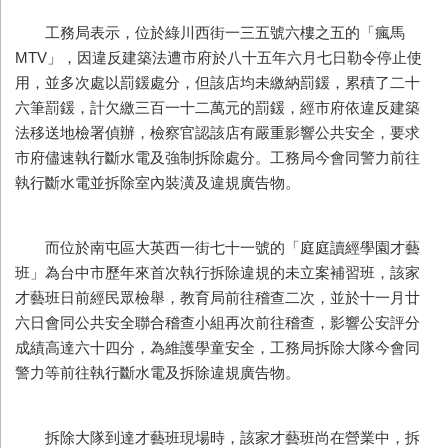
工務局表示，位於綠川西街一三五號六樓之五的「瘋馬
MTV」，因違反建築法遭市府於八十五年六月七日勒令停止使
用，並多次處以罰鍰處分，但該店均未繳納罰鍰，累積了二十
六筆罰鍰，計欠繳三百一十二萬元的罰鍰，經市府依違反建築
法移送地檢署偵辦，檢察官認該店有嚴重影響公共安全，要求
市府儘速執行斷水電及強制拆除處分。工務局今會同警力前往
執行斷水電並拆除室內裝潢及違規廣告物。
而位於南屯區大英西一街七十一號的「庭庭讀經學園才藝
班」為台中市歷年來首次執行拆除違規的未立案補習班，該家
才藝班日前經民眾檢舉，教育局前往稽查二次，並於十一月廿
六日會同公共安全聯合稽查小組再次前往稽查，影響公安評分
成績高達六十四分，為維護學童安全，工務局拆除大隊今會同
警力等前往執行斷水電及拆除違規廣告物。
拆除大隊到達才藝班現場時，該家才藝班尚在營業中，拆