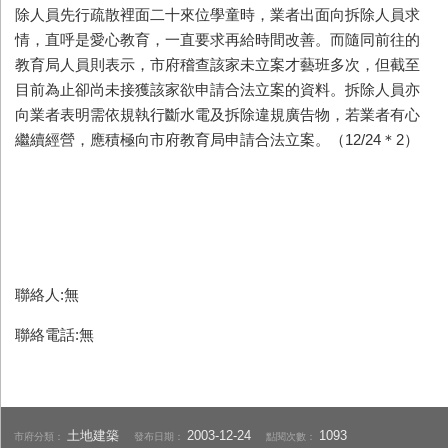
除人員先行疏散裡面二十來位學童時，業者出面向拆除人員求
情，直呼是愛心教育，一直要求再給時間改善。而隨同前往的
教育局人員則表示，市府稽查該家未立案才藝班多次，但截至
目前為止卻尚未接獲該家欲申請合法立案的資料。拆除人員亦
向業者表明需依規執行斷水電及拆除違規廣告物，若業者有心
繼續經營，應積極向市府教育局申請合法立案。（12/24＊2）
聯絡人:無
聯絡電話:無
土地建築
2003-12-24
1093
市府分類：
發布日期：
點閱次數：