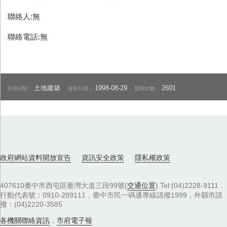
聯絡人:無
聯絡電話:無
土地建築
1998-08-29
2601
市府分類：
發布日期：
點閱次數：
政府網站資料開放宣告
資訊安全政策
隱私權政策
407610臺中市西屯區臺灣大道三段99號(
交通位置
) Tel:(04)2228-9111．
行動代表號：0910-289111，臺中市民一碼通專線請撥1999，外縣市請
撥：(04)2220-3585
各機關聯絡資訊
，
市府電子報