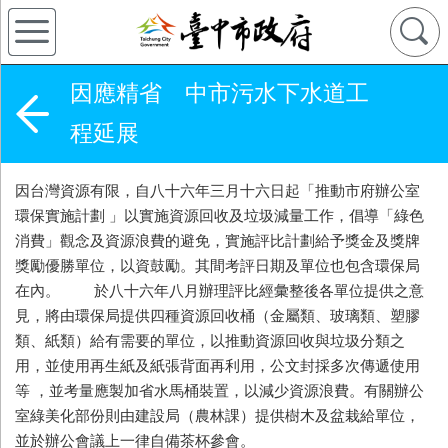
因應精省 中市污水下水道工
程延展
因台灣資源有限，自八十六年三月十六日起「推動市府辦公室
環保實施計劃 」以實施資源回收及垃圾減量工作，倡導「綠色
消費」觀念及資源浪費的避免，實施評比計劃給予獎金及獎牌
獎勵優勝單位，以資鼓勵。其間考評日期及單位也包含環保局
在內。 於八十六年八月辦理評比經彙整後各單位提供之意
見，將由環保局提供四種資源回收桶（金屬類、玻璃類、塑膠
類、紙類）給有需要的單位，以推動資源回收與垃圾分類之
用，並使用再生紙及紙張背面再利用，公文封採多次傳遞使用
等 ，並考量應製加省水馬桶裝置，以減少資源浪費。有關辦公
室綠美化部份則由建設局（農林課）提供樹木及盆栽給單位，
並於辦公會議上一律自備茶杯參會。