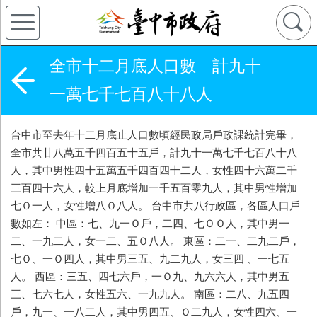
全市十二月底人口數 計九十
一萬七千七百八十八人
台中市至去年十二月底止人口數頃經民政局戶政課統計完畢，
全市共廿八萬五千四百五十五戶，計九十一萬七千七百八十八
人，其中男性四十五萬五千四百四十二人，女性四十六萬二千
三百四十六人，較上月底增加一千五百零九人，其中男性增加
七Ｏ一人，女性增八Ｏ八人。 台中市共八行政區，各區人口戶
數如左： 中區：七、九一Ｏ戶，二四、七ＯＯ人，其中男一
二、一九二人，女一二、五Ｏ八人。 東區：二一、二九二戶，
七Ｏ、一Ｏ四人，其中男三五、九二九人，女三四 、一七五
人。 西區：三五、四七六戶，一Ｏ九、九六六人，其中男五
三、七六七人，女性五六、一九九人。 南區：二八、九五四
戶，九一、一八二人，其中男四五、Ｏ二九人，女性四六、一