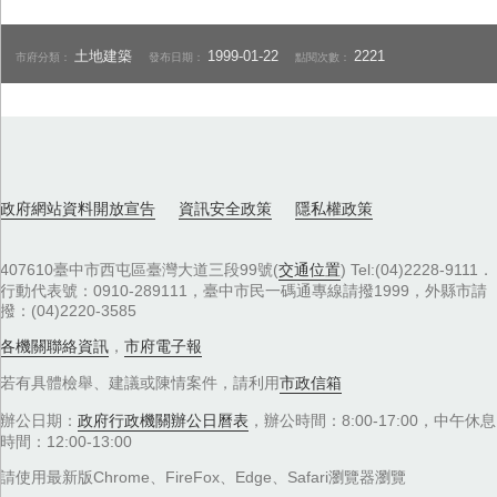
土地建築
1999-01-22
2221
市府分類：
發布日期：
點閱次數：
政府網站資料開放宣告
資訊安全政策
隱私權政策
407610臺中市西屯區臺灣大道三段99號(
交通位置
) Tel:(04)2228-9111．
行動代表號：0910-289111，臺中市民一碼通專線請撥1999，外縣市請
撥：(04)2220-3585
各機關聯絡資訊
，
市府電子報
若有具體檢舉、建議或陳情案件，請利用
市政信箱
辦公日期：
政府行政機關辦公日曆表
，辦公時間：8:00-17:00，中午休息
時間：12:00-13:00
請使用最新版Chrome、FireFox、Edge、Safari瀏覽器瀏覽