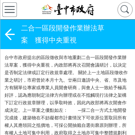
二合一區段開發作業辦法草
案 獲得中央重視
台中市政府提出的區段徵收與市地重劃二合一區段開發作業辦
法草案，獲得中央重視，內政部將再次召開會議研討，以決定
是否制定法律或訂定行政規章處理。 關於上一土地區段徵收作
業之研討，市府曾於本月十九、廿兩日邀請中央、省、市及地
方有關單位專家或專業人員開會研商，與會人士一致給予極高
好評，認為應朝制定法律方向辦理或在不抵觸現行法律之架構
下訂定行政規章辦理，以爭取時效，因此內政部將再次開會作
成決定。上一草案之優點如左： ─採二合一方式土地開發
完成後，建築物在不妨礙都市計畫情況下可依原位置取回所有
權人其應領回之抵價地，可採公開抽籤自選街廓原則辦理，所
有權人土地可集中利用，政府取得之土地亦可集中整體規劃利