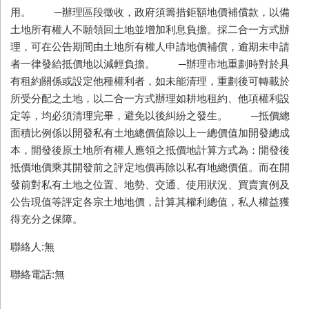
用。 ─辦理區段徵收，政府須籌措鉅額地價補償款，以備
土地所有權人不願領回土地並增加利息負擔。採二合一方式辦
理，可在公告期間由土地所有權人申請地價補償，逾期未申請
者一律發給抵價地以減輕負擔。 ─辦理市地重劃時對於具
有租約關係或設定他種權利者，如未能清理，重劃後可轉載於
所受分配之土地，以二合一方式辦理如耕地租約、他項權利設
定等，均必須清理完畢，避免以後糾紛之發生。 ─抵價總
面積比例係以開發私有土地總價值除以上一總價值加開發總成
本，開發後原土地所有權人應領之抵價地計算方式為：開發後
抵價地價乘其開發前之評定地價再除以私有地總價值。而在開
發前對私有土地之位置、地勢、交通、使用狀況、買賣實例及
公告現值等評定各宗土地地價，計算其權利總值，私人權益獲
得充分之保障。
聯絡人:無
聯絡電話:無