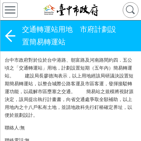
交通轉運站用地 市府計劃設
置簡易轉運站
台中市政府對於位於台中港路、朝富路及河南路間約四．五公
頃之「交通轉運站」用地，計劃設置短期（五年內）簡易轉運
站。 建設局長廖德淘表示，以上用地經該局研議決設置短
期簡易轉運站，以整合城際公路客運及市區客運，發揮接駁轉
運功能，以疏解市區壅塞之交通。 簡易站之規模將視財源
決定，該局提出執行計畫書，向省交通處爭取全額補助，以上
用地內之十八戶私有土地，並請地政科先行釘樁確定界址，以
便於規劃設計。
聯絡人:無
聯絡電話:無