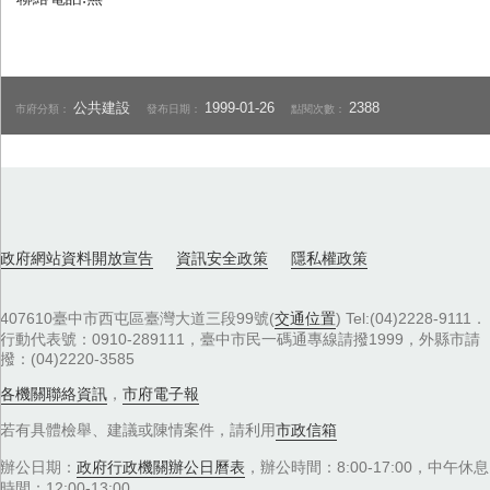
公共建設
1999-01-26
2388
市府分類：
發布日期：
點閱次數：
政府網站資料開放宣告
資訊安全政策
隱私權政策
407610臺中市西屯區臺灣大道三段99號(
交通位置
) Tel:(04)2228-9111．
行動代表號：0910-289111，臺中市民一碼通專線請撥1999，外縣市請
撥：(04)2220-3585
各機關聯絡資訊
，
市府電子報
若有具體檢舉、建議或陳情案件，請利用
市政信箱
辦公日期：
政府行政機關辦公日曆表
，辦公時間：8:00-17:00，中午休息
時間：12:00-13:00