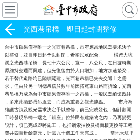
光西巷吊橋 即日起封閉整修
台中市碩果僅存唯一之光西巷吊橋，市府應當地民眾要求決予
以整修，並自即日起予以封閉，希望民眾配合。 橫跨大坑
溪之光西巷吊橋，長七十六公尺，寬一．八公尺，在日據時期
原維持交通而興建，但光復後由於人口增加，地方加速繁榮，
若干替代道路均已陸續闢建，光西巷吊橋已失去交通上之需
求，但由於另一明德吊橋於數年前因拓寬東山路而拆除，光西
巷吊橋乃成為台中市碩果僅存唯一之吊橋，一般民眾緬懷既往
，多來此攝影憑吊過去，而成為重要之觀光據點。 市府為
維護古蹟及觀光需求決定予以整修，前已完成發包，但計劃開
工時發現吊橋一端之「錨座」位於民有建築物之內，乃再變更
設計，頃已完成即將施工 ，包括鋼索抽換及橋面板更換等工程
費共四百卅餘萬元，計需九十個工作天完成 。 當地大坑里