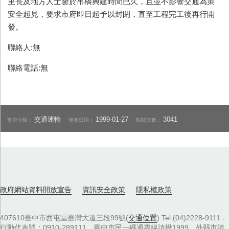
里長及地方人士鑒於吊橋興建時間已久，且並不影響交通為策
安全起見，要求市府即日起予以封閉，直至工程完工後再行開
發。
聯絡人:無
聯絡電話:無
交通運輸
1999-01-27
3041
市府分類：
發布日期：
點閱次數：
政府網站資料開放宣告
資訊安全政策
隱私權政策
407610臺中市西屯區臺灣大道三段99號(
交通位置
) Tel:(04)2228-9111．
行動代表號：0910-289111，臺中市民一碼通專線請撥1999，外縣市請