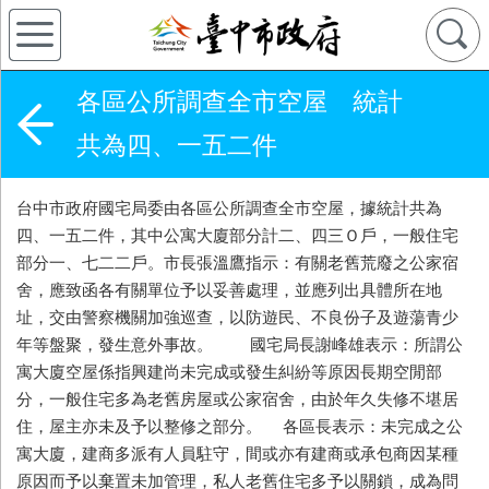
各區公所調查全市空屋 統計
共為四、一五二件
台中市政府國宅局委由各區公所調查全市空屋，據統計共為
四、一五二件，其中公寓大廈部分計二、四三Ｏ戶，一般住宅
部分一、七二二戶。市長張溫鷹指示：有關老舊荒廢之公家宿
舍，應致函各有關單位予以妥善處理，並應列出具體所在地
址，交由警察機關加強巡查，以防遊民、不良份子及遊蕩青少
年等盤聚，發生意外事故。 國宅局長謝峰雄表示：所謂公
寓大廈空屋係指興建尚未完成或發生糾紛等原因長期空閒部
分，一般住宅多為老舊房屋或公家宿舍，由於年久失修不堪居
住，屋主亦未及予以整修之部分。 各區長表示：未完成之公
寓大廈，建商多派有人員駐守，間或亦有建商或承包商因某種
原因而予以棄置未加管理，私人老舊住宅多予以關鎖，成為問