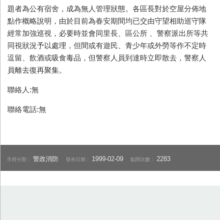
題者為公有宿舍，成為無人管理狀態。各區長對於空屋分佈地
點作概略說明，由於目前為春安期間均已交由守望相助巡守隊
經常加強巡視，必要時並會同里長、區公所 、警察派出所等共
同視狀況予以處理，但間或有遊民、青少年或外勞等作不定時
逗留、飲酒或吸食毒品，但警察人員到達時立即散去，警察人
員離去復再聚集。
聯絡人:無
聯絡電話:無
警政消防
1999-02-09
2283
市府分類：
發布日期：
點閱次數：