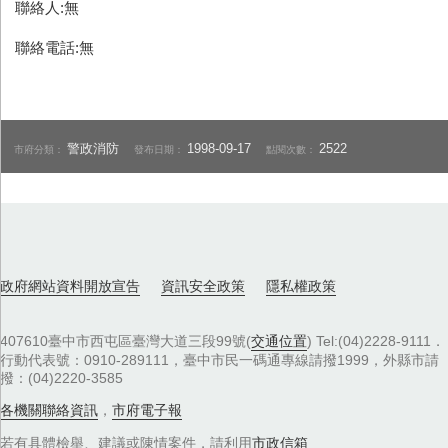
聯絡人:無
聯絡電話:無
警政消防
1998-09-17
2522
市府分類：
發布日期：
點閱次數：
政府網站資料開放宣告
資訊安全政策
隱私權政策
407610臺中市西屯區臺灣大道三段99號(
交通位置
) Tel:(04)2228-9111．
行動代表號：0910-289111，臺中市民一碼通專線請撥1999，外縣市請
撥：(04)2220-3585
各機關聯絡資訊
，
市府電子報
若有具體檢舉、建議或陳情案件，請利用
市政信箱