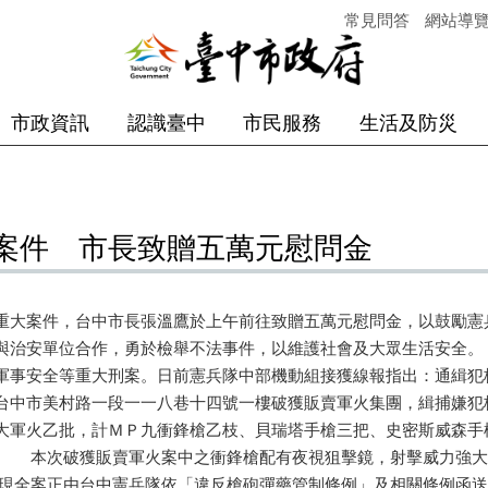
常見問答
網站導
市政資訊
認識臺中
市民服務
生活及防災
案件 市長致贈五萬元慰問金
重大案件，台中市長張溫鷹於上午前往致贈五萬元慰問金，以鼓勵憲
與治安單位合作，勇於檢舉不法事件，以維護社會及大眾生活安全
軍事安全等重大刑案。日前憲兵隊中部機動組接獲線報指出：通緝犯
台中市美村路一段一一八巷十四號一樓破獲販賣軍火集團，緝捕嫌犯
大軍火乙批，計ＭＰ九衝鋒槍乙枝、貝瑞塔手槍三把、史密斯威森手
 本次破獲販賣軍火案中之衝鋒槍配有夜視狙擊鏡，射擊威力強大
現全案正由台中憲兵隊依「違反槍砲彈藥管制條例」及相關條例函送