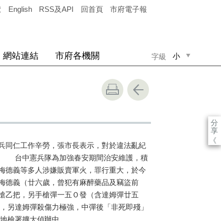
覽
English
RSS及API
回首頁
市府電子報
網站連結
市府各機關
小
字級
中
大
分
享
《
兵同仁工作辛勞，張市長表示，對於違法亂紀
。 台中憲兵隊為加強春安期間治安維護，積
梅德義等多人涉嫌販賣軍火，罪行重大，於今
梅德義（廿六歲，曾犯有麻醉藥品及竊盜前
槍乙把，另手槍彈一五Ｏ發（含達姆彈廿五
，另達姆彈殺傷力極強，中彈後「非死即殘」
地檢署擴大偵辦中。