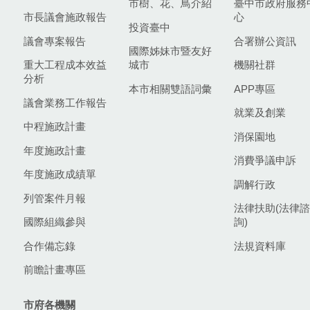
市樹、花、鳥介紹
臺中市政府服務
市長議會施政報告
心
投資臺中
議會專案報告
合署辦公資訊
國際姊妹市暨友好
重大工程成本效益
城市
機關社群
分析
本市相關雙語詞彙
APP專區
議會業務工作報告
就業及創業
中程施政計畫
消保園地
年度施政計畫
消費爭議申訴
年度施政成績單
調解行政
列管案件月報
法律扶助(法律諮
國際組織參與
詢)
合作備忘錄
法規資料庫
前瞻計畫專區
市府各機關