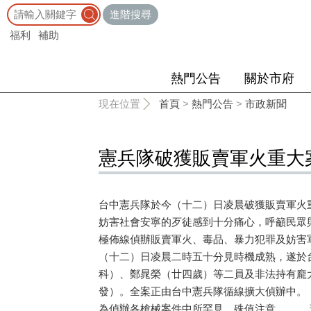
:::
進階搜尋
福利
補助
熱門公告
關於市府
:::
現在位置
首頁
>
熱門公告
>
市政新聞
憲兵隊破獲販賣軍火重大
台中憲兵隊於今（十二）日凌晨破獲販賣軍火
妨害社會安寧的歹徒感到十分痛心，呼籲民眾
極佈線偵辦販賣軍火、毒品、暴力犯罪及妨害
（十二）日凌晨二時五十分見時機成熟，遂於
科）、鄭晁榮（廿四歲）等二員及非法持有龐
發）。全案正由台中憲兵隊循線擴大偵辦中。
為偵辦各槍械案件中所罕見，殊值注意。 