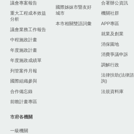
議會專案報告
合署辦公資訊
國際姊妹市暨友好
重大工程成本效益
城市
機關社群
分析
本市相關雙語詞彙
APP專區
議會業務工作報告
就業及創業
中程施政計畫
消保園地
年度施政計畫
消費爭議申訴
年度施政成績單
調解行政
列管案件月報
法律扶助(法律諮
國際組織參與
詢)
合作備忘錄
法規資料庫
前瞻計畫專區
市府各機關
一級機關