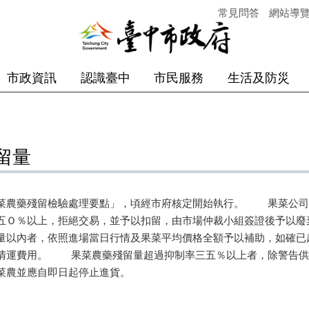
常見問答
網站導
市政資訊
認識臺中
市民服務
生活及防災
留量
菜農藥殘留檢驗處理要點」，頃經市府核定開始執行。 果菜公司
五Ｏ％以上，拒絕交易，並予以扣留，由市場仲裁小組簽證後予以廢
以內者，依照進場當日行情及果菜平均價格全額予以補助，如確已
清運費用。 果菜農藥殘留量超過抑制率三五％以上者，除警告供
菜農並應自即日起停止進貨。