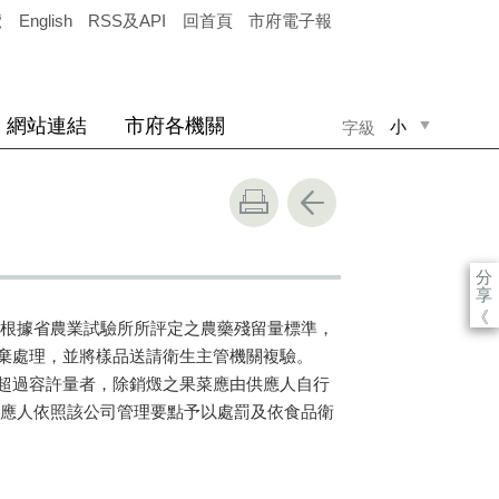
覽
English
RSS及API
回首頁
市府電子報
網站連結
市府各機關
小
字級
中
大
分
享
《
根據省農業試驗所所評定之農藥殘留量標準，
棄處理，並將樣品送請衛生主管機關複驗。
超過容許量者，除銷燬之果菜應由供應人自行
應人依照該公司管理要點予以處罰及依食品衛