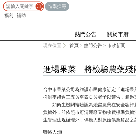
:::
進階搜尋
福利
補助
熱門公告
關於市府
:::
現在位置
首頁
>
熱門公告
>
市政新聞
進場果菜 將檢驗農藥殘
台中市果菜公司為維護市民健康訂定「進場果
抑制率超過三五％至四Ｏ％者予以警告，超過
如衛生機關複驗認為殘留農藥在安全容許量
負擔外，並依照市府清運廢棄物收費標準負擔
生管理法規辦理外，供應人對原始供應貨品之
聯絡人:無