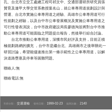
孔、台北市立交工處總工程司祁文中、交通部運研所研究員張
贊育及逢甲大學交管系教授葉名山，就公車專用道規劃設計與
營運、台北市實施公車專用道之經驗、高雄市公車專用道可行
性規劃之經驗，以及台中市公車發展概況及實施公車專用道之
可行性發表演說，台中市政府建設局長廖德淘並將對台中市推
動公車專用道可能面臨之問題提出報告，然後舉行綜合討論。
台北市推動公車專用道，深獲市民好評及支持，目前正積
極規劃路網的擴充 ，台中市是繼台北、高雄兩市之後舉辦此一
研習討論，希望能儘速推出第一條示範性之公車專用道，以解
決道路壅塞及停車等困難問題。
聯絡人:無
聯絡電話:無
交通運輸
1999-02-23
2140
市府分類：
發布日期：
點閱次數：