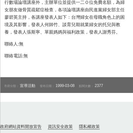
行數場論壇講座外，主辦單位並提供一二Ｏ位免費名額，為婦
女朋友做骨質疏鬆症檢查，各項論壇講座由民進黨婦女部主任
廖碧英主持，各講座發表人如下：台灣婦女在母職角色上的困
境及其影響，發表人何師竹、談育兒期就業婦女的托兒與教
養，發表人張斯寧、單親媽媽與福利政策，發表人謝秀芬。
聯絡人:無
聯絡電話:無
宣導活動
1999-03-08
2377
市府分類：
發布日期：
點閱次數：
政府網站資料開放宣告
資訊安全政策
隱私權政策