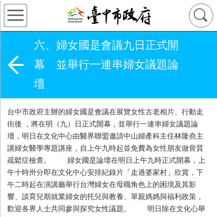
六、婦女國是會議九日正式開
幕 並舉行一連串婦女議題論
壇
台中市政府主辦的婦女國是會議在展覽女性古老相片、行動走
街後 ，將在明（九）日正式開幕，並舉行一連串婦女議題論
壇，明日在文化中心由醫界聯盟邀請中山婦產科主任林隆堯主
講婦女醫學專題講座，自上午九時起並免費為女性朋友做骨質
疏鬆症檢查。 婦女國是論壇在明日上午九時正式開幕，上
午十時卅分即在文化中心安排紀錄片「走過婆家村」欣賞，下
午二時起在演講廳舉行台灣婦女在母職角色上的困境及其影
響、談育兒期就業婦女的托兒與教養、單親媽媽與福利政策，
歡迎各界人士共同參與探究女性議題。 明日除在文化心舉