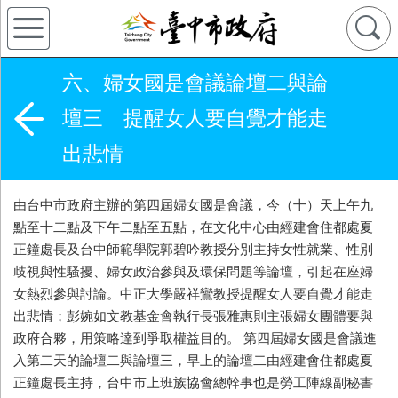
六、婦女國是會議論壇二與論
壇三 提醒女人要自覺才能走
出悲情
由台中市政府主辦的第四屆婦女國是會議，今（十）天上午九
點至十二點及下午二點至五點，在文化中心由經建會住都處夏
正鐘處長及台中師範學院郭碧吟教授分別主持女性就業、性別
歧視與性騷擾、婦女政治參與及環保問題等論壇，引起在座婦
女熱烈參與討論。中正大學嚴祥鸞教授提醒女人要自覺才能走
出悲情；彭婉如文教基金會執行長張雅惠則主張婦女團體要與
政府合夥，用策略達到爭取權益目的。 第四屆婦女國是會議進
入第二天的論壇二與論壇三，早上的論壇二由經建會住都處夏
正鐘處長主持，台中市上班族協會總幹事也是勞工陣線副秘書