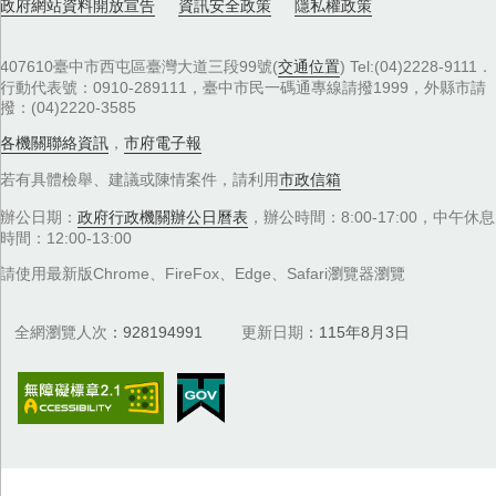
政府網站資料開放宣告
資訊安全政策
隱私權政策
407610臺中市西屯區臺灣大道三段99號(
交通位置
) Tel:(04)2228-9111．
行動代表號：0910-289111，臺中市民一碼通專線請撥1999，外縣市請
撥：(04)2220-3585
各機關聯絡資訊
，
市府電子報
若有具體檢舉、建議或陳情案件，請利用
市政信箱
辦公日期：
政府行政機關辦公日曆表
，辦公時間：8:00-17:00，中午休息
時間：12:00-13:00
請使用最新版Chrome、FireFox、Edge、Safari瀏覽器瀏覽
全網瀏覽人次
928194991
更新日期
115年8月3日