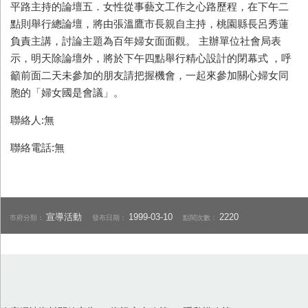
平路主持的論壇五．女性從事藝文工作之心路歷程，在下午二
點則舉行總論壇，將由張溫鷹市長親自主持，桃園縣長呂秀蓮
負責主講，討論主題為百年婦女面面觀。 主辦單位社會局表
示，明天除論壇外，將於下午四點舉行精心設計的閉幕式 ，呼
籲前面二天未參加的朋友請把握機會，一起來參加關心婦女同
胞的「婦女國是會議」。
聯絡人:無
聯絡電話:無
宣導活動
1999-03-10
2220
市府分類：
發布日期：
點閱次數：