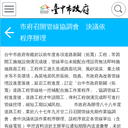
市府召開管線協調會 決議依
程序辦理
台中市政府有鑑於以前年度各項道路新闢（拓寬）工程，常因
開工施做設側溝完成後，管線單位未能配合埋設而無法即時施
做路面工程，工程停工過久造成路面坑洞、風砂滾滾、棄土積
水等不良環境，為當地居民所垢病、指責。市政府為改善管線
埋設進度落後，延宕工程進度，訂定「台中市政府新闢（拓
寬）道路工程管線統一挖補配合施工作業程序」，協調管線工
程進度後，道路工程才申請開工，俾利工程側溝完成即可進行
管線挖埋，縮短工期以減民怨。 市政府為辦理八十八年度
道路工程，業於八十七年九月廿二日召開管線先期作業協調
會，會中決議依該作業程序辦理。該程序規定各管線單位（含
有線電視 ）申挖資料須於主辦單位通知期限內送達彙整，未於