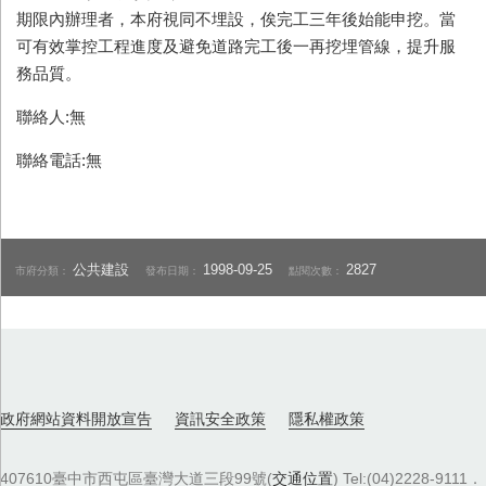
期限內辦理者，本府視同不埋設，俟完工三年後始能申挖。當
可有效掌控工程進度及避免道路完工後一再挖埋管線，提升服
務品質。
聯絡人:無
聯絡電話:無
公共建設
1998-09-25
2827
市府分類：
發布日期：
點閱次數：
政府網站資料開放宣告
資訊安全政策
隱私權政策
407610臺中市西屯區臺灣大道三段99號(
交通位置
) Tel:(04)2228-9111．