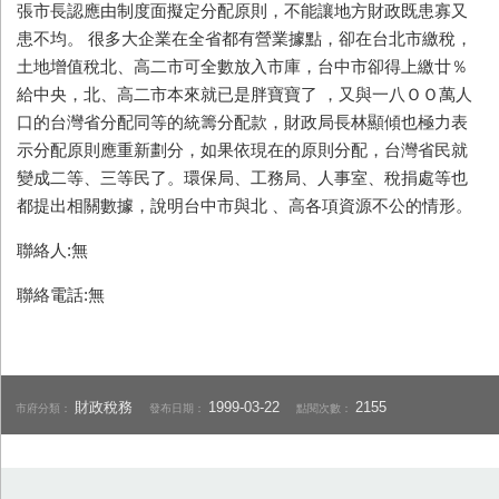
張市長認應由制度面擬定分配原則，不能讓地方財政既患寡又
患不均。 很多大企業在全省都有營業據點，卻在台北市繳稅，
土地增值稅北、高二市可全數放入市庫，台中市卻得上繳廿％
給中央，北、高二市本來就已是胖寶寶了 ，又與一八ＯＯ萬人
口的台灣省分配同等的統籌分配款，財政局長林顯傾也極力表
示分配原則應重新劃分，如果依現在的原則分配，台灣省民就
變成二等、三等民了。環保局、工務局、人事室、稅捐處等也
都提出相關數據，說明台中市與北 、高各項資源不公的情形。
聯絡人:無
聯絡電話:無
財政稅務
1999-03-22
2155
市府分類：
發布日期：
點閱次數：