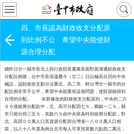
四、市長認為財政收支分配原
則比例不公 希望中央能使財
源合理分配
續昨日廿一縣市長北上與行政院長蕭萬長面對面溝通財政收支
分配比例後，台中市長張溫鷹今（廿二）日以極高分貝向中央
喊話，認財政收支劃分法重北、高二市、輕台灣廿一縣市的分
配比例非常不公平，希望中央能重視這個問題，使財源能得到
合理的分配。 依新修改的財政收支分配原則，中央的二六
ＯＯ億統籌分配款中，北、高可分配四七％，鄉鎮一二％，縣
市只能分得三五％，其餘六％由中央留為特別統籌分配款，對
北、高四ＯＯ萬人口其資源分配與台灣省一八ＯＯ萬人口相
當，以八十八年度為例台北市每人可享預算數六點四二萬元，