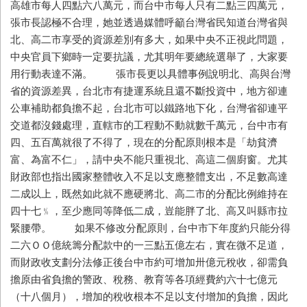
高雄市每人四點六八萬元，而台中市每人只有二點三四萬元，
張市長認極不合理，她並透過媒體呼籲台灣省民知道台灣省與
北、高二市享受的資源差別有多大，如果中央不正視此問題，
中央官員下鄉時一定要抗議，尤其明年要總統選舉了，大家要
用行動表達不滿。 張市長更以具體事例說明北、高與台灣
省的資源差異，台北市有捷運系統且還不斷投資中，地方卻連
公車補助都負擔不起，台北市可以鐵路地下化，台灣省卻連平
交道都沒錢處理，直轄市的工程動不動就數千萬元，台中市有
四、五百萬就很了不得了，現在的分配原則根本是「劫貧濟
富、為富不仁」，請中央不能只重視北、高這二個廚窗。尤其
財政部也指出國家整體收入不足以支應整體支出，不足數高達
二成以上，既然如此就不應硬將北、高二市的分配比例維持在
四十七﹪，至少應同等降低二成，豈能胖了北、高又叫縣市拉
緊腰帶。 如果不修改分配原則，台中市下年度約只能分得
二六ＯＯ億統籌分配款中的一三點五億左右，實在微不足道，
而財政收支劃分法修正後台中市約可增加卅億元稅收，卻需負
擔原由省負擔的警政、稅務、教育等各項經費約六十七億元
（十八個月），增加的稅收根本不足以支付增加的負擔，因此