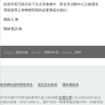
此張市長乃指示在下次主管會報中，對全市活動中心之維護管
理或使用上有轉變型態的必要應提出檢討。
聯絡人:無
聯絡電話:無
區里行政
1999-03-23
2047
市府分類：
發布日期：
點閱次數：
政府網站資料開放宣告
資訊安全政策
隱私權政策
407610臺中市西屯區臺灣大道三段99號(
交通位置
) Tel:(04)2228-9111．
行動代表號：0910-289111，臺中市民一碼通專線請撥1999，外縣市請