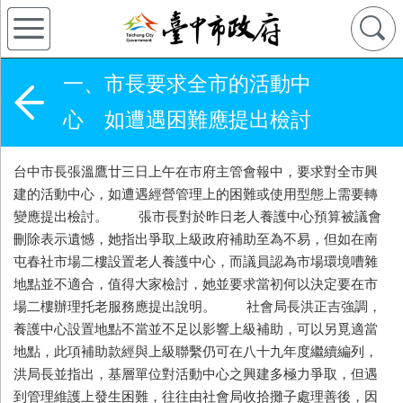
一、市長要求全市的活動中
心 如遭遇困難應提出檢討
台中市長張溫鷹廿三日上午在市府主管會報中，要求對全市興
建的活動中心，如遭遇經營管理上的困難或使用型態上需要轉
變應提出檢討。 張市長對於昨日老人養護中心預算被議會
刪除表示遺憾，她指出爭取上級政府補助至為不易，但如在南
屯春社市場二樓設置老人養護中心，而議員認為市場環境嘈雜
地點並不適合，值得大家檢討，她並要求當初何以決定要在市
場二樓辦理托老服務應提出說明。 社會局長洪正吉強調，
養護中心設置地點不當並不足以影響上級補助，可以另覓適當
地點，此項補助款經與上級聯繫仍可在八十九年度繼續編列，
洪局長並指出，基層單位對活動中心之興建多極力爭取，但遇
到管理維護上發生困難，往往由社會局收拾攤子處理善後，因