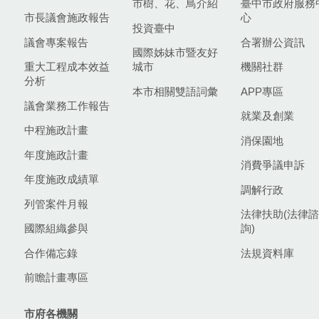
市樹、花、鳥介紹
臺中市政府服務
市長議會施政報告
心
投資臺中
議會專案報告
合署辦公資訊
國際姊妹市暨友好
重大工程成本效益
城市
機關社群
分析
本市相關雙語詞彙
APP專區
議會業務工作報告
就業及創業
中程施政計畫
消保園地
年度施政計畫
消費爭議申訴
年度施政成績單
調解行政
列管案件月報
法律扶助(法律諮
國際組織參與
詢)
合作備忘錄
法規資料庫
前瞻計畫專區
市府各機關