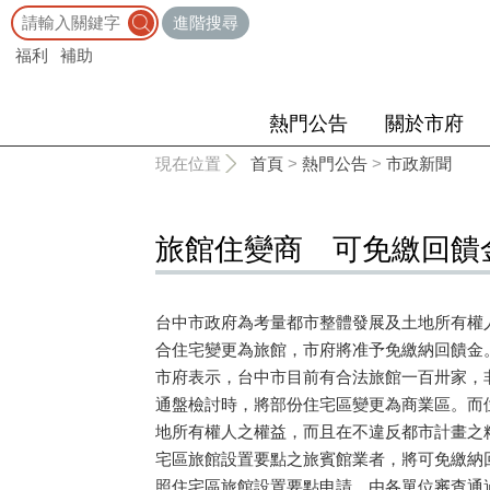
:::
進階搜尋
福利
補助
熱門公告
關於市府
:::
現在位置
首頁
>
熱門公告
>
市政新聞
旅館住變商 可免繳回饋
台中市政府為考量都市整體發展及土地所有權
合住宅變更為旅館，市府將准予免繳納回饋
市府表示，台中市目前有合法旅館一百卅家，
通盤檢討時，將部份住宅區變更為商業區。而
地所有權人之權益，而且在不違反都市計畫之
宅區旅館設置要點之旅賓館業者，將可免繳納
照住宅區旅館設置要點申請，由各單位審查通