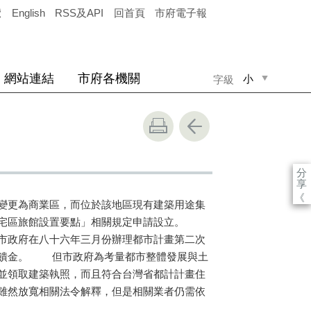
覽
English
RSS及API
回首頁
市府電子報
網站連結
市府各機關
小
字級
中
大
分
享
《
變更為商業區，而位於該地區現有建築用途集
「住宅區旅館設置要點」相關規定申請設立。
市政府在八十六年三月份辦理都市計畫第二次
回饋金。 但市政府為考量都市整體發展與土
並領取建築執照，而且符合台灣省都計計畫住
雖然放寬相關法令解釋，但是相關業者仍需依