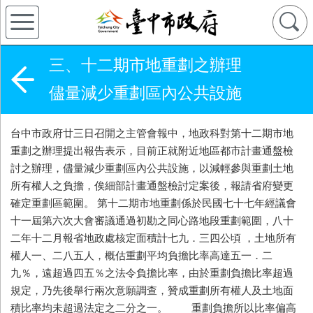
三、十二期市地重劃之辦理
儘量減少重劃區內公共設施
台中市政府廿三日召開之主管會報中，地政科對第十二期市地
重劃之辦理提出報告表示，目前正就附近地區都市計畫通盤檢
討之辦理，儘量減少重劃區內公共設施，以減輕參與重劃土地
所有權人之負擔，俟細部計畫通盤檢討定案後，報請省府變更
確定重劃區範圍。 第十二期市地重劃係於民國七十七年經議會
十一屆第六次大會審議通過初勘之同心路地段重劃範圍，八十
二年十二月報省地政處核定面積計七九．三四公頃 ，土地所有
權人一、二八五人，概估重劃平均負擔比率高達五一．二
九％，遠超過四五％之法令負擔比率，由於重劃負擔比率超過
規定，乃先後舉行兩次意願調查，贊成重劃所有權人及土地面
積比率均未超過法定之二分之一。 重劃負擔所以比率偏高