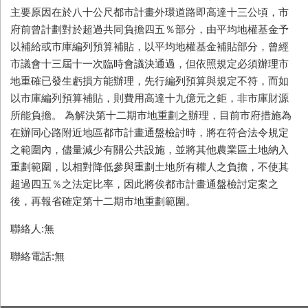
主要原因在於八十公尺都市計畫外環道路即高達十三公頃，市
府前曾計劃對於超過共同負擔四五％部分，由平均地權基金予
以補給或市庫編列預算補貼，以平均地權基金補貼部分，曾經
市議會十三屆十一次臨時會議決通過，但依照規定必須辦理市
地重確已發生虧損方能辦理，先行編列預算與規定不符，而如
以市庫編列預算補貼，則費用高達十九億元之鉅，非市庫財源
所能負擔。 為解決第十二期市地重劃之辦理，目前市府措施為
在辦同心路附近地區都市計畫通盤檢討時，將在符合法令規定
之範圍內，儘量減少有關公共設施，並將其他農業區土地納入
重劃範圍，以相對降低參與重劃土地所有權人之負擔，不使其
超過四五％之法定比率，因此將俟都市計畫通盤檢討定案之
後，再報省確定第十二期市地重劃範圍。
聯絡人:無
聯絡電話:無