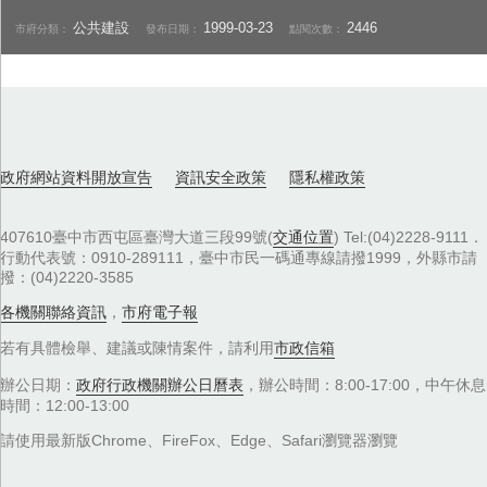
公共建設
1999-03-23
2446
市府分類：
發布日期：
點閱次數：
政府網站資料開放宣告
資訊安全政策
隱私權政策
407610臺中市西屯區臺灣大道三段99號(
交通位置
) Tel:(04)2228-9111．
行動代表號：0910-289111，臺中市民一碼通專線請撥1999，外縣市請
撥：(04)2220-3585
各機關聯絡資訊
，
市府電子報
若有具體檢舉、建議或陳情案件，請利用
市政信箱
辦公日期：
政府行政機關辦公日曆表
，辦公時間：8:00-17:00，中午休息
時間：12:00-13:00
請使用最新版Chrome、FireFox、Edge、Safari瀏覽器瀏覽