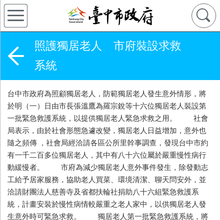
照護獨居老人 市府裝設求救
系統
台中市政府為照顧獨居老人，防範獨居老人發生意外情形，將
於明（一）日由市長張溫鷹為羅宗銳等十六位獨居老人裝設第
一批緊急救護系統，以提供獨居老人緊急求救之用。 社會
局表示，由於社會形態急遽改變，獨居老人日益增加，意外也
隨之頻傳 ，社會局經洽請各區公所里幹事調查，發現台中市約
有一千二百多位獨居老人，其中有八十六位屬於嚴重慢性病行
動緩慢者。 市府為減少獨居老人意外事件發生，除發動志
工給予居家服務，協助老人買菜、環境清潔、聊天問安外，並
洽請財團法人慈善寺及省都扶輪社捐助八十六組緊急救護系
統，計畫安裝於慢性病情較嚴重之老人家中，以供獨居老人發
生意外時可緊急求救。 獨居老人第一批緊急救護系統，將