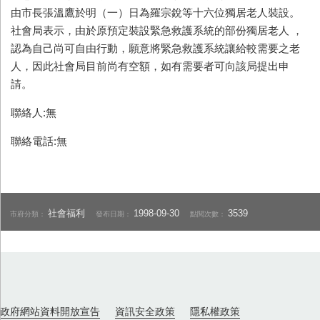
由市長張溫鷹於明（一）日為羅宗銳等十六位獨居老人裝設。
社會局表示，由於原預定裝設緊急救護系統的部份獨居老人 ，
認為自己尚可自由行動，願意將緊急救護系統讓給較需要之老
人，因此社會局目前尚有空額，如有需要者可向該局提出申
請。
聯絡人:無
聯絡電話:無
社會福利
1998-09-30
3539
市府分類：
發布日期：
點閱次數：
政府網站資料開放宣告
資訊安全政策
隱私權政策