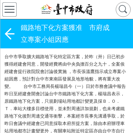
鐵路地下化方案獲准 市府成
立專案小組因應
台中市爭取擴大鐵路地下化特定區方案，於昨（卅）日已初步
獲得經建會同意，開發經費將由中央負擔百分之九十，全案俟
經建會提行政院院會討論後實施 ，市長張溫鷹指示成立專案小
組因應，預計對台中市東南區發展及地形地貌，將有重大改
變。 台中市工務局長楊瑞昌今（一）日於市務會議中報告
昨日至經建會開會討論台中市鐵路地下化方案，楊瑞昌表示，
原鐵路地下化方案，只規劃場站用地都計變更及採Ｂ．Ｏ．
Ｔ．車站大樓多目標使用，並未對周邊詳加規劃，也未考慮鐵
路地下化後對周邊交通等衝擊，本案經市長事先溝通爭取，於
昨日會議中經建會已同意採取本府所提方案，除由本府辦理車
站用地都市計畫變更外，有關車站附近特定區亦由台中市自行