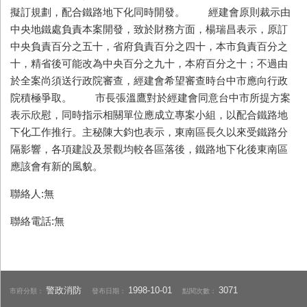
擬訂規劃，配合鐵路地下化同時開發。 經建會原則裁示由
中央地鐵處負責本案開發，致於財務方面，楊瑞昌表示，原訂
中央負責百分之五十，省府負責百分之四十，本市負責百分之
十，精省後可能改為中央百分之九十，本府百分之十；不過由
於全案尚須送行政院審查，經建會希望審查時台中市應向行政
院積極爭取。 市長張溫鷹對於經建會同意台中市所提方案
表示欣慰，同時指示相關單位應成立專案小組，以配合鐵路地
下化工作推行。主秘陳大鈞也表示，東南區長久以來受鐵路分
隔影響，各項建設及景觀均較各區落後，鐵路地下化後東南區
應該會有新的風貌。
聯絡人:無
聯絡電話:無
警政消防
1998-10-01
3071
市府分類：
發布日期：
點閱次數：