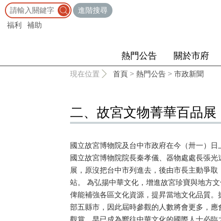
:::
進階搜尋
福利
補助
熱門公告
關於市府
:::
現在位置
首頁
>
熱門公告
>
市政新聞
二、故宮文物菁華百品展
國立故宮博物院及台中市政府在今（卅一）日
國立故宮博物院院長秦孝儀、器物處處長張光
展，原沒把台中市列進去，後由市長主動爭取
站。 為弘揚中華文化，增進故宮珍寶與地方
俾能補強各區文化資源，提昇當地文化品質。
部五縣市，因此屆時參觀的人數將會更多，應
觀賞，早已成為嚮往中華文化的國際人士必臨