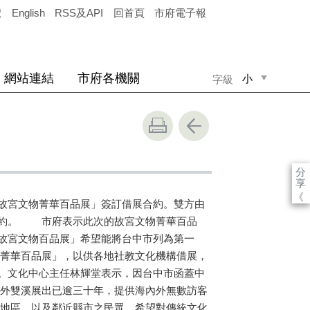
覽
English
RSS及API
回首頁
市府電子報
網站連結
市府各機關
小
字級
中
大
分
享
《
故宮文物菁華百品展」簽訂借展合約。雙方由
簽約。 市府表示此次的故宮文物菁華百品
故宮文物百品展」希望能將台中市列為第一
物菁華百品展」，以供各地社教文化機構借展，
。文化中心主任林輝堂表示，因台中市函蓋中
北外雙溪展出已逾三十年，提供海內外無數訪客
部地區，以及鄰近縣市之民眾，希望對傳統文化