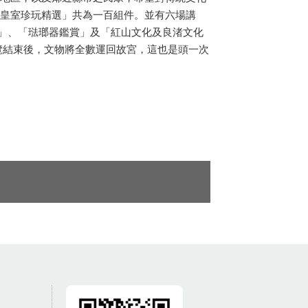
皇室珍玩精選」共為一百組件。並有六場講
」、「琺瑯器鑑賞」及「紅山文化及良渚文化
覽結束後，文物將全數運回故宮，這也是頭一次