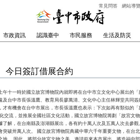
常見問答
網站導
市政資訊
認識臺中
市民服務
生活及防災
 今日簽訂借展合約
上午十一時於國立故宮博物院內就即將在台中市立文化中心展出的「
遠及台中市長張溫鷹、教育局長廖萬清、文化中心主任林輝堂共同
，才有機會在台中市展出，市長張溫鷹也表示：下次如再有類似的「
文化交流，並推展全國社區文化活動，國立故宮博物院籌劃「故宮文
據了解，在台南縣及澎湖縣展出，各有約十萬人次及五萬人次去參觀
會突破卅萬人次。 國立故宮博物院典藏中華六千年重要文物，在台
之地 。因此，將部分故宮文物之美，邀請前來本市展出，將造福中