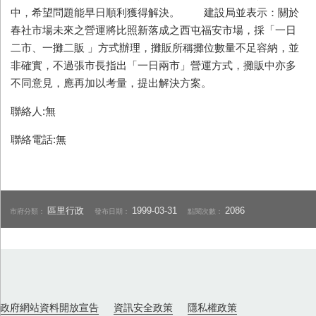
中，希望問題能早日順利獲得解決。 建設局並表示：關於
春社市場未來之營運將比照新落成之西屯福安市場，採「一日
二市、一攤二販 」方式辦理，攤販所稱攤位數量不足容納，並
非確實，不過張市長指出「一日兩市」營運方式，攤販中亦多
不同意見，應再加以考量，提出解決方案。
聯絡人:無
聯絡電話:無
區里行政
1999-03-31
2086
市府分類：
發布日期：
點閱次數：
政府網站資料開放宣告
資訊安全政策
隱私權政策