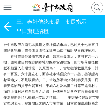
三、春社傳統市場 市長指示
早日辦理招租
台中市政府在南屯區興建之春社傳統市場，已於八十七年五月
間驗收完畢，市長張溫鷹指示建設局進行檢討早日辦理招租。
春社市場位於南屯忠勇路、嶺東商專附近，共設有六十八
攤，原興建目的在容納春社地區春安路攤販，但市場落成後攤
販不願遷入市場營業，其原因為：一、當地攤販數量眾多，計
有一百五、六十攤左右，而春社市場僅設六十八攤，攤販認為
數量過少，不足以容納。二、當地攤販均分佈於春安路旁，而
春安路恰巧貫穿台貿五村、干城六村及馬祖二村等三處眷村，
而以上眷村均有自治會之組織，外傳三自治會亦有向攤販收租
作為舉辦各項活動費用支出之情形。 主辦單位建設局市場
管理課表示：關於攤販之納入市場營業，目前仍在繼續協商之