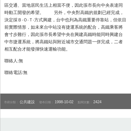
區交通、當地居民生活上相當不便，因此張市長向中央表達同
時動工開發的希望。 另外，中央對高鐵的規劃已經完成，
決定採Ｂ‧Ｏ‧Ｔ‧方式興建，台中也列為高鐵重要停靠站，但依目
前實際情形，如未來台中站沒有捷運系統的配合，高鐵乘客將
會寸步難行，因此張市長希望中央在興建高鐵時能同時興建台
中市捷運系統，將高鐵站與附近城市交通問題一併完成，二者
相互配合才能發揮快速運輸功能。
聯絡人:無
聯絡電話:無
公共建設
1998-10-02
2424
市府分類：
發布日期：
點閱次數：