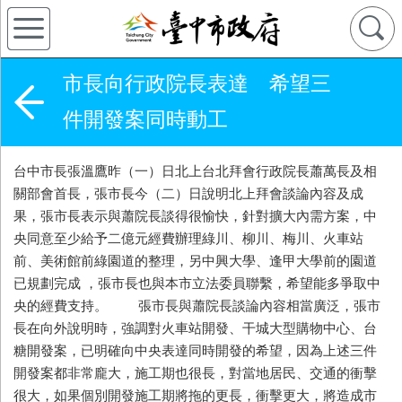
市長向行政院長表達 希望三
件開發案同時動工
台中市長張溫鷹昨（一）日北上台北拜會行政院長蕭萬長及相
關部會首長，張市長今（二）日說明北上拜會談論內容及成
果，張市長表示與蕭院長談得很愉快，針對擴大內需方案，中
央同意至少給予二億元經費辦理綠川、柳川、梅川、火車站
前、美術館前綠園道的整理，另中興大學、逢甲大學前的園道
已規劃完成 ，張市長也與本市立法委員聯繫，希望能多爭取中
央的經費支持。 張市長與蕭院長談論內容相當廣泛，張市
長在向外說明時，強調對火車站開發、干城大型購物中心、台
糖開發案，已明確向中央表達同時開發的希望，因為上述三件
開發案都非常龐大，施工期也很長，對當地居民、交通的衝擊
很大，如果個別開發施工期將拖的更長，衝擊更大，將造成市