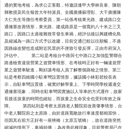
通的實地考核，為求公正客觀，特邀請逢甲大學林良泰、陳朝
輝教授及民生報曾大年特派員、全國廣播蘇理彰、大千廣播陳
大仁先生等擔任考察委員，第一站係考核東光路、建成路口交
通擁塞改善情形，東光路、建成路原是一個寬約八十米之三叉
路口，因路口太過複雜致常發生車禍，經評估後以興建槽化島
及縮減為一路口方式予以改建，目前交通已較以往順暢，不過
因路線改變也造成附近民眾的不便致引發反彈，正由市府深入
評估中。 第二站是考核台中路與七中路口之加強監警聯合
路邊檢查違規營業之遊覽車情形、在考核時正好有一輛違規營
業之遊覽車駛進，剛好讓考核人員了解整個路檢之情形。第三
站是考察四維國小駐車彎設置情形，據該國小林彩碧校長表
示，自駐車彎設置後，確實紓解學童上、下學時間學校週邊交
通擁塞現象 ，同時在駐車彎因實施以人等車的方式運作，故家
長接送孩童的時間也縮短，而孩童之生命安全也受到有效之保
障。 第四站則是考察太原路老人醫院前改善肇事情形，台
中老人醫院前之太原路，由於道路寬敞故行車速度都相當快，
但因其右前方正好有一座狹橋（太原五號橋），故在道路突然
縮減的情形下，車禍頻傳 ；為改善此種現象，目前警察局已在