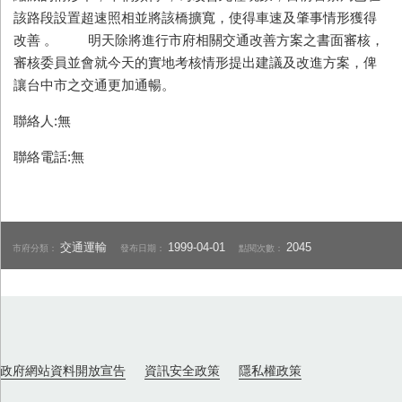
該路段設置超速照相並將該橋擴寬，使得車速及肇事情形獲得
改善 。 明天除將進行市府相關交通改善方案之書面審核，
審核委員並會就今天的實地考核情形提出建議及改進方案，俾
讓台中市之交通更加通暢。
聯絡人:無
聯絡電話:無
交通運輸
1999-04-01
2045
市府分類：
發布日期：
點閱次數：
政府網站資料開放宣告
資訊安全政策
隱私權政策