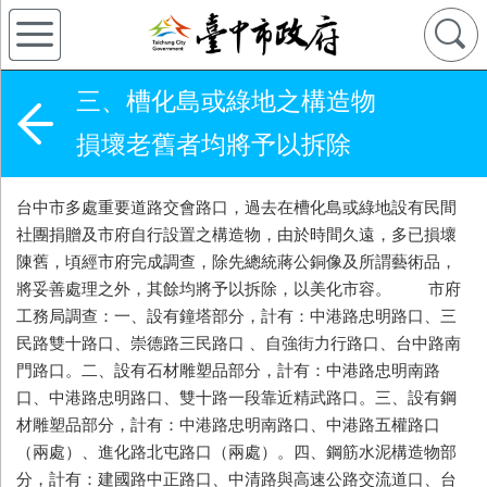
三、槽化島或綠地之構造物
損壞老舊者均將予以拆除
台中市多處重要道路交會路口，過去在槽化島或綠地設有民間
社團捐贈及市府自行設置之構造物，由於時間久遠，多已損壞
陳舊，頃經市府完成調查，除先總統蔣公銅像及所謂藝術品，
將妥善處理之外，其餘均將予以拆除，以美化市容。 市府
工務局調查：一、設有鐘塔部分，計有：中港路忠明路口、三
民路雙十路口、崇德路三民路口 、自強街力行路口、台中路南
門路口。二、設有石材雕塑品部分，計有：中港路忠明南路
口、中港路忠明路口、雙十路一段靠近精武路口。三、設有鋼
材雕塑品部分，計有：中港路忠明南路口、中港路五權路口
（兩處）、進化路北屯路口（兩處）。四、鋼筋水泥構造物部
分，計有：建國路中正路口、中清路與高速公路交流道口、台