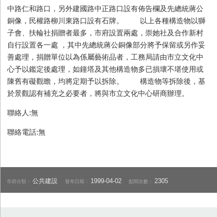
中路仁和路口，另外建國路中正路口設有佈告欄及先總統蔣公
銅像，民權路柳川東路口設有石牌。 以上各種構造物以獅
子會、扶輪社捐贈者最多，市府設置兩處，崇她社及合作新村
自行設置各一處 ，其中先總統蔣公銅像部分將予保留或另作妥
善處理，捐贈單位以為係屬藝術品者，工務局請由市立文化中
心予以鑑定後處理，如鐘塔及其他構造物多已損壞不堪使用或
陳舊有礙觀瞻，均將定期予以拆除。 構造物等拆除後，基
於景觀認有補充之必要者，將與市立文化中心研商辦理。
聯絡人:無
聯絡電話:無
公共建設
1999-04-02
2305
市府分類：
發布日期：
點閱次數：