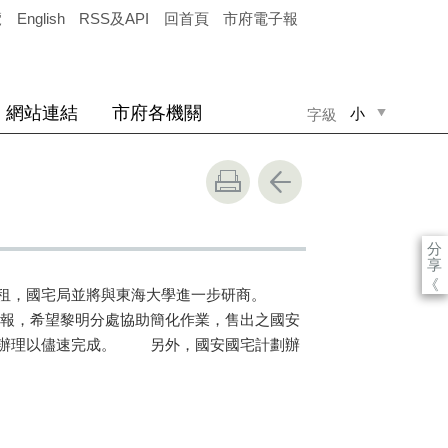
覽
English
RSS及API
回首頁
市府電子報
網站連結
市府各機關
小
字級
中
大
分
享
《
理出租，國宅局並將與東海大學進一步研商。
申報，希望黎明分處協助簡化作業，售出之國安
助辦理以儘速完成。 另外，國安國宅計劃辦