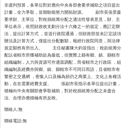
非虛列預算，各單位對於應向中央各部會要求補助之項目提出
計畫，全力爭取，並期盼能努力開拓財源。 副市長張景森
要求財、主單位，對稅捐統籌分配之適法性發表意見，財、主
單位表示，依照財政收支劃分法十六條之一的規定，應訂定辦
法，提出計算方式 ，並送行政院通過，但財政部並未訂定該項
辦法及計算方式，僅提出分配數額，報經行政院同意，與法律
規定顯然有所出入。 主任秘書陳大鈞並指出：稅款統籌分
配以省轄市所獲補助款為最低，但實際上縣有鄉、鎮、縣轄市
組織編制，人力與資源可作適當調配，而省轄市之行政區 ，組
織編制及經費亦與鄉、鎮、縣轄市不可同日而語，且省轄市有
繁密之交通網 ，密集人口及極為頻仍之商業上、文化上各種活
動，在在需要經費支援。 張副市長指示各單位提出計畫，
積極向中央有關部會爭取補助，對於稅捐統籌分配之未盡合
法、合理亦應積極有所反映。
聯絡人:無
聯絡電話:無