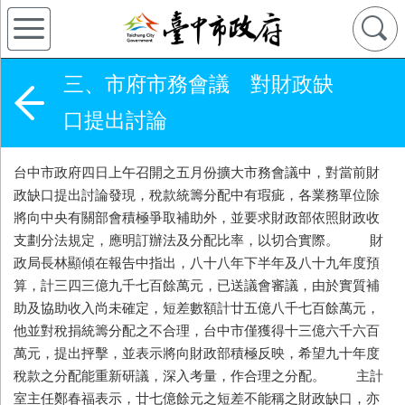
三、市府市務會議 對財政缺
口提出討論
台中市政府四日上午召開之五月份擴大市務會議中，對當前財
政缺口提出討論發現，稅款統籌分配中有瑕疵，各業務單位除
將向中央有關部會積極爭取補助外，並要求財政部依照財政收
支劃分法規定，應明訂辦法及分配比率，以切合實際。 財
政局長林顯傾在報告中指出，八十八年下半年及八十九年度預
算，計三四三億九千七百餘萬元，已送議會審議，由於實質補
助及協助收入尚未確定，短差數額計廿五億八千七百餘萬元，
他並對稅捐統籌分配之不合理，台中市僅獲得十三億六千六百
萬元，提出抨擊，並表示將向財政部積極反映，希望九十年度
稅款之分配能重新研議，深入考量，作合理之分配。 主計
室主任鄭春福表示，廿七億餘元之短差不能稱之財政缺口，亦