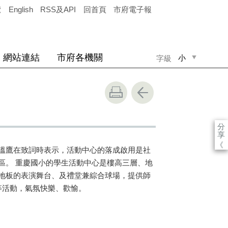
覽
English
RSS及API
回首頁
市府電子報
網站連結
市府各機關
小
字級
中
大
分
享
《
溫鷹在致詞時表示，活動中心的落成啟用是社
區。 重慶國小的學生活動中心是樓高三層、地
地板的表演舞台、及禮堂兼綜合球場，提供師
等活動，氣氛快樂、歡愉。