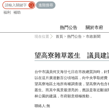
:::
進階搜尋
福利
補助
熱門公告
關於市府
:::
現在位置
首頁
>
熱門公告
>
市政新聞
望高寮雜草叢生 議員建
台中市議員何文海廿七日在市政總質詢時，針
以在這片廣達數百公頃地區，向中央爭取經費
望高寮地區土地所有權調查後，望高寮內包含
叢生。而其中風景最漂亮的，應該是靠近斷崖
林公園的建議，市府願意積極推動 。
聯絡人:無