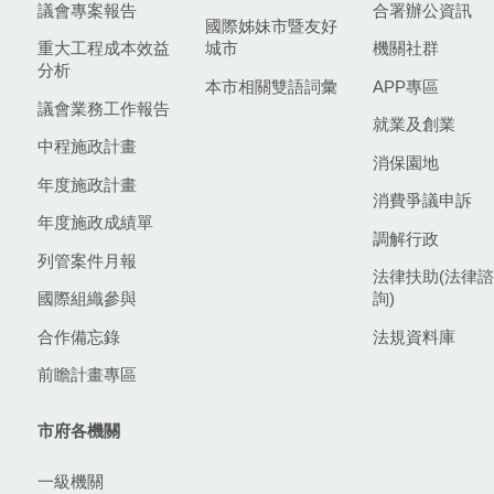
議會專案報告
合署辦公資訊
國際姊妹市暨友好
重大工程成本效益
城市
機關社群
分析
本市相關雙語詞彙
APP專區
議會業務工作報告
就業及創業
中程施政計畫
消保園地
年度施政計畫
消費爭議申訴
年度施政成績單
調解行政
列管案件月報
法律扶助(法律諮
國際組織參與
詢)
合作備忘錄
法規資料庫
前瞻計畫專區
市府各機關
一級機關