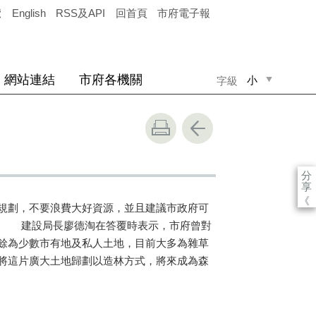
覽
English
RSS及API
回首頁
市府電子報
網站連結
市府各機關
小
字級
中
大
分
享
《
規劃，不要浪費大好資源，並且建議市政府可
。 建設局長廖德淘在答覆時表示，市府曾對
餘為少數市有地及私人土地，目前大多為雜草
將這片廣大土地歸劃以造林方式，將來成為森