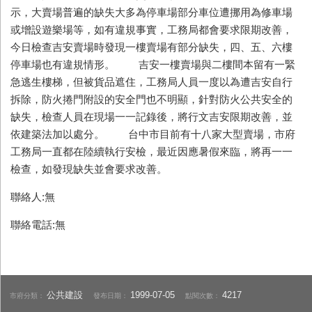
示，大賣場普遍的缺失大多為停車場部分車位遭挪用為修車場
或增設遊樂場等，如有違規事實，工務局都會要求限期改善，
今日檢查吉安賣場時發現一樓賣場有部分缺失，四、五、六樓
停車場也有違規情形。 吉安一樓賣場與二樓間本留有一緊
急逃生樓梯，但被貨品遮住，工務局人員一度以為遭吉安自行
拆除，防火捲門附設的安全門也不明顯，針對防火公共安全的
缺失，檢查人員在現場一一記錄後，將行文吉安限期改善，並
依建築法加以處分。 台中市目前有十八家大型賣場，市府
工務局一直都在陸續執行安檢，最近因應暑假來臨，將再一一
檢查，如發現缺失並會要求改善。
聯絡人:無
聯絡電話:無
公共建設
1999-07-05
4217
市府分類：
發布日期：
點閱次數：