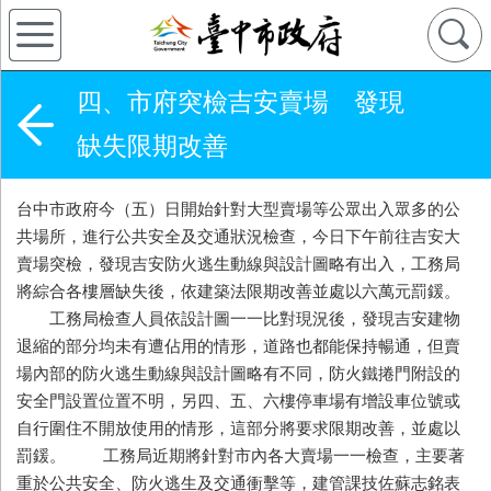
四、市府突檢吉安賣場 發現
缺失限期改善
台中市政府今（五）日開始針對大型賣場等公眾出入眾多的公
共場所，進行公共安全及交通狀況檢查，今日下午前往吉安大
賣場突檢，發現吉安防火逃生動線與設計圖略有出入，工務局
將綜合各樓層缺失後，依建築法限期改善並處以六萬元罰鍰。
工務局檢查人員依設計圖一一比對現況後，發現吉安建物
退縮的部分均未有遭佔用的情形，道路也都能保持暢通，但賣
場內部的防火逃生動線與設計圖略有不同，防火鐵捲門附設的
安全門設置位置不明，另四、五、六樓停車場有增設車位號或
自行圍住不開放使用的情形，這部分將要求限期改善，並處以
罰鍰。 工務局近期將針對市內各大賣場一一檢查，主要著
重於公共安全、防火逃生及交通衝擊等，建管課技佐蘇志銘表