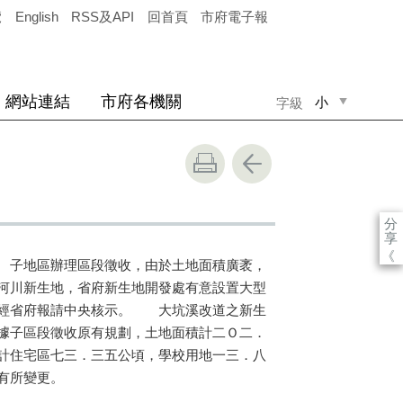
覽
English
RSS及API
回首頁
市府電子報
網站連結
市府各機關
小
字級
中
大
分
享
《
 子地區辦理區段徵收，由於土地面積廣袤，
河川新生地，省府新生地開發處有意設置大型
轉經省府報請中央核示。 大坑溪改道之新生
據子區段徵收原有規劃，土地面積計二Ｏ二．
計住宅區七三．三五公頃，學校用地一三．八
有所變更。