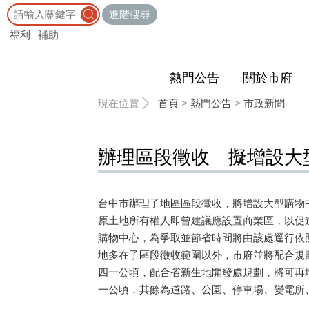
:::
進階搜尋
福利
補助
熱門公告
關於市府
:::
現在位置
首頁
>
熱門公告
>
市政新聞
辦理區段徵收 擬增設大
台中市辦理子地區區段徵收，將增設大型購物
原土地所有權人即曾建議應設置商業區，以促
購物中心，為爭取並節省時間將由該處逕行依
地多在子區段徵收範圍以外，市府並將配合規
四一公頃，配合省新生地開發處規劃，將可再
一公頃，其餘為道路、公園、停車場、變電所