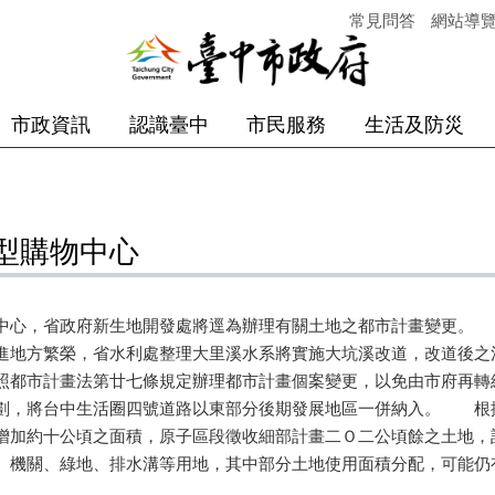
常見問答
網站導
市政資訊
認識臺中
市民服務
生活及防災
型購物中心
中心，省政府新生地開發處將逕為辦理有關土地之都市計畫變更。
進地方繁榮，省水利處整理大里溪水系將實施大坑溪改道，改道後之
照都市計畫法第廿七條規定辦理都市計畫個案變更，以免由市府再
劃，將台中生活圈四號道路以東部分後期發展地區一併納入。 根
增加約十公頃之面積，原子區段徵收細部計畫二Ｏ二公頃餘之土地，
、機關、綠地、排水溝等用地，其中部分土地使用面積分配，可能仍