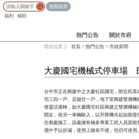
:::
進階搜尋
福利
補助
熱門公告
關於市府
:::
現在位置
首頁
>
熱門公告
>
市政新聞
大慶國宅機械式停車場 
台中市正在興建中之大慶社區國宅，附近民眾
宅三四一戶、店舖廿一戶，地下室興建雙層機
便靈活運轉，如大慶國宅社區興建之雙層機械
開走，俟另一車輛駛入，以升降機吊起始能發
住都處施工，該處擁有極多專業工程人員當能
價中予以折減，使用上雖有不便，但仍可使用