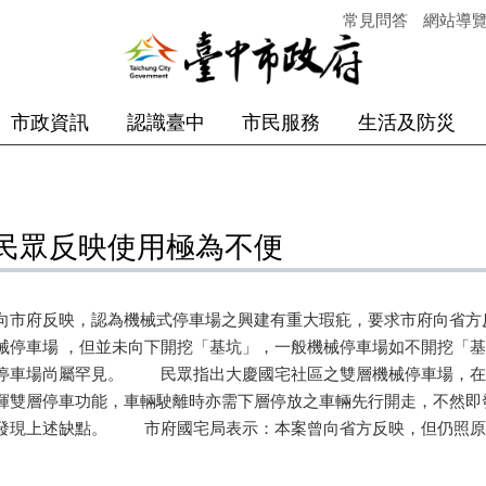
常見問答
網站導
市政資訊
認識臺中
市民服務
生活及防災
民眾反映使用極為不便
向市府反映，認為機械式停車場之興建有重大瑕疪，要求市府向省
械停車場 ，但並未向下開挖「基坑」，一般機械停車場如不開挖「
停車場尚屬罕見。 民眾指出大慶國宅社區之雙層機械停車場，在
揮雙層停車功能，車輛駛離時亦需下層停放之車輛先行開走，不然即
發現上述缺點。 市府國宅局表示：本案曾向省方反映，但仍照原
。