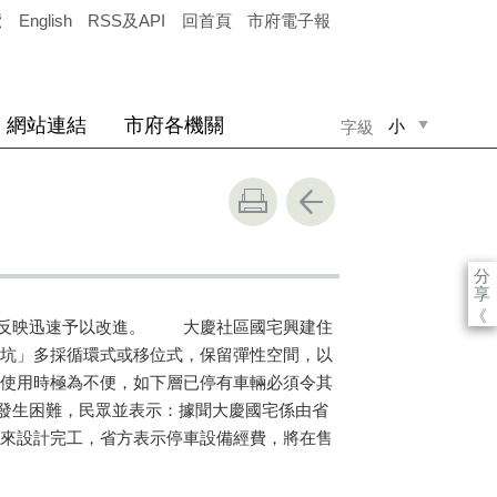
覽
English
RSS及API
回首頁
市府電子報
網站連結
市府各機關
小
字級
中
大
分
享
《
方反映迅速予以改進。 大慶社區國宅興建住
基坑」多採循環式或移位式，保留彈性空間，以
使用時極為不便，如下層已停有車輛必須令其
發生困難，民眾並表示：據聞大慶國宅係由省
來設計完工，省方表示停車設備經費，將在售