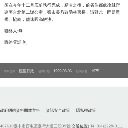
須在今年十二月底前執行完成，精省之後，前省住都處改隸營
建署台北第二辦公室，張市長乃致函林署長，請對此一問題重
視、協商，儘速圓滿解決。
聯絡人:無
聯絡電話:無
區里行政
1999-08-06
1975
市府分類：
發布日期：
點閱次數：
政府網站資料開放宣告
資訊安全政策
隱私權政策
407610臺中市西屯區臺灣大道三段99號(
交通位置
) Tel:(04)2228-9111．