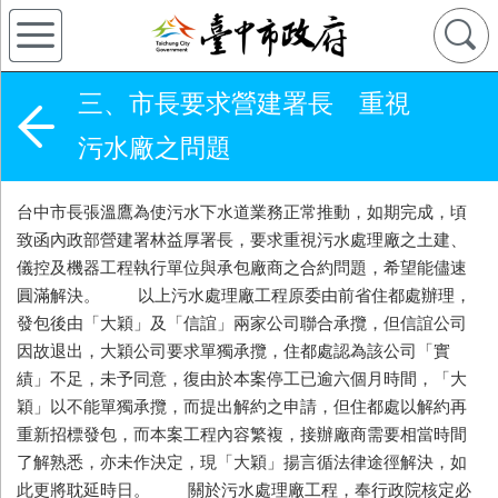
三、市長要求營建署長 重視
污水廠之問題
台中市長張溫鷹為使污水下水道業務正常推動，如期完成，頃
致函內政部營建署林益厚署長，要求重視污水處理廠之土建、
儀控及機器工程執行單位與承包廠商之合約問題，希望能儘速
圓滿解決。 以上污水處理廠工程原委由前省住都處辦理，
發包後由「大穎」及「信誼」兩家公司聯合承攬，但信誼公司
因故退出，大穎公司要求單獨承攬，住都處認為該公司「實
績」不足，未予同意，復由於本案停工已逾六個月時間，「大
穎」以不能單獨承攬，而提出解約之申請，但住都處以解約再
重新招標發包，而本案工程內容繁複，接辦廠商需要相當時間
了解熟悉，亦未作決定，現「大穎」揚言循法律途徑解決，如
此更將耽延時日。 關於污水處理廠工程，奉行政院核定必