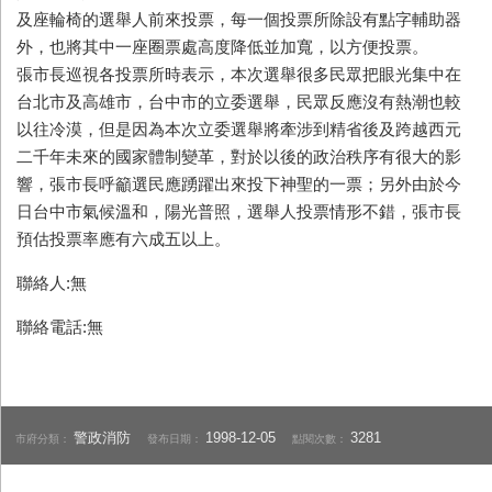
及座輪椅的選舉人前來投票，每一個投票所除設有點字輔助器
外，也將其中一座圈票處高度降低並加寬，以方便投票。
張市長巡視各投票所時表示，本次選舉很多民眾把眼光集中在
台北市及高雄市，台中市的立委選舉，民眾反應沒有熱潮也較
以往冷漠，但是因為本次立委選舉將牽涉到精省後及跨越西元
二千年未來的國家體制變革，對於以後的政治秩序有很大的影
響，張市長呼籲選民應踴躍出來投下神聖的一票；另外由於今
日台中市氣候溫和，陽光普照，選舉人投票情形不錯，張市長
預估投票率應有六成五以上。
聯絡人:無
聯絡電話:無
警政消防
1998-12-05
3281
市府分類：
發布日期：
點閱次數：