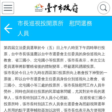
市長巡視投開票所 慰問選務
人員
第四屆立法委員選舉於今（五）日上午八時至下午四時舉行投
票，台中市長張溫鷹以台中市選委會主任委員的身份巡視向上
教會、省三國小、北屯國小等投票所，張市長表示，本次立法
委員選舉將影響精省後的體制變革，呼籲選民踴躍投票。
張市長於今日上午九時在西區第投票所向上教會投下神聖的一
票後，即以台中市選委會主任委員身份分別巡視向上教會、省
三國小、北屯國小等三處的投票所，張市長除慰問工作人員辛
勞外，同時也與前往投票的民眾噓寒問暖，尤其對於年長的選
舉人，張市長特別請工作人員小心照顧。 在巡視省三國小
投票所時，張市長特別請工作人員拿出選委會為照顧視障選舉
人所用的點字選舉輔助器加以說明，張市長也表示為方便視障