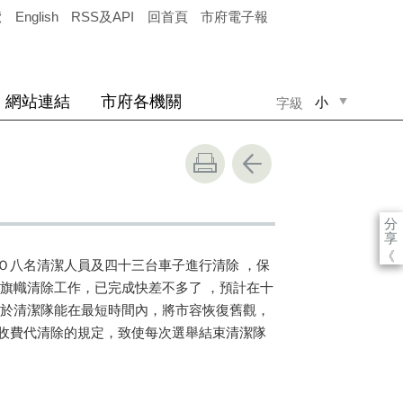
覽
English
RSS及API
回首頁
市府電子報
網站連結
市府各機關
小
字級
中
大
分
享
《
Ｏ八名清潔人員及四十三台車子進行清除 ，保
旗幟清除工作，已完成快差不多了 ，預計在十
於清潔隊能在最短時間內，將市容恢復舊觀，
收費代清除的規定，致使每次選舉結束清潔隊