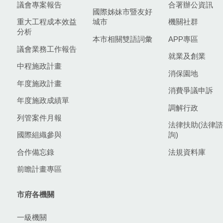
議會專案報告
合署辦公資訊
國際姊妹市暨友好
重大工程成本效益
城市
機關社群
分析
本市相關雙語詞彙
APP專區
議會業務工作報告
就業及創業
中程施政計畫
消保園地
年度施政計畫
消費爭議申訴
年度施政成績單
調解行政
列管案件月報
法律扶助(法律諮
國際組織參與
詢)
合作備忘錄
法規資料庫
前瞻計畫專區
市府各機關
一級機關