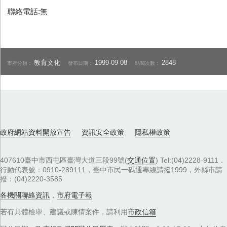
聯絡電話:無
教育文化
1999-09-08
2848
市府分類：
發布日期：
點閱次數：
政府網站資料開放宣告
資訊安全政策
隱私權政策
407610臺中市西屯區臺灣大道三段99號(
交通位置
) Tel:(04)2228-9111．
行動代表號：0910-289111，臺中市民一碼通專線請撥1999，外縣市請
撥：(04)2220-3585
各機關聯絡資訊
，
市府電子報
若有具體檢舉、建議或陳情案件，請利用
市政信箱