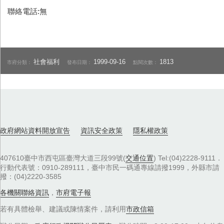
聯絡電話:無
社會福利
1999-09-16
1813
市府分類：
發布日期：
點閱次數：
政府網站資料開放宣告
資訊安全政策
隱私權政策
407610臺中市西屯區臺灣大道三段99號(
交通位置
) Tel:(04)2228-9111．
行動代表號：0910-289111，臺中市民一碼通專線請撥1999，外縣市請
撥：(04)2220-3585
各機關聯絡資訊
，
市府電子報
若有具體檢舉、建議或陳情案件，請利用
市政信箱