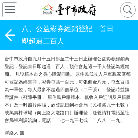
八、公益彩券經銷登記 首日
即超過二百人
台中市政府自九月十五日起至二十三日止辦理公益彩券經銷商
登記，登記首日即超過二百人，預估會超過一千人登記為經銷
商。 凡設籍本市之身心障礙同胞、原住民低收入戶單親家庭都
可登記為經銷商，彩券每張一百元，每張佣金八元，每五百張
為一單位，每人最多不超過四個單位（二千張），登記時並攜
帶証件（殘障手冊 、原住民戶籍謄本、低收入戶証明及戶籍謄
本）及一吋照片兩張，於登記日到社會局（民權路九十七號 ）
或萬壽棒球場（向上路大墩路口）辦理登，疑義請打電話至社
會局福利課洽詢，電話二二七一九三七或二二八八二一九。
聯絡人:無