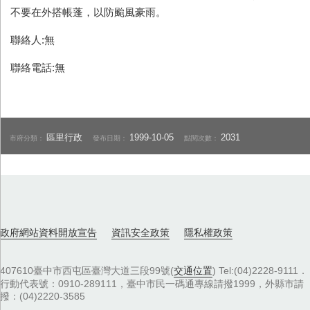
不要在外搭帳蓬，以防颱風豪雨。
聯絡人:無
聯絡電話:無
區里行政
1999-10-05
2031
市府分類：
發布日期：
點閱次數：
政府網站資料開放宣告
資訊安全政策
隱私權政策
407610臺中市西屯區臺灣大道三段99號(
交通位置
) Tel:(04)2228-9111．
行動代表號：0910-289111，臺中市民一碼通專線請撥1999，外縣市請
撥：(04)2220-3585