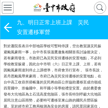
九、明日正常上班上課 災民
安置遷移軍營
對於蕭院長表示中部地區學校可暫時停課，空出教室讓災民躲
避颱風豪雨一事，台中市長張溫鷹邀集相關首長討論後決定，
若有豪雨發生，市政府已為災民安排遷移的安置地點，不必到
學校教室躲避，因此台中市明（六）日正常上課、上班，若有
因颱風豪雨達到停止上課標準，市府會另行宣布 。 張市長說，
若丹恩颱風帶來豪雨，市府已為災民安排遷移的安置地點，在
台中高工收容所搭帳蓬的災民將由區公所協助遷移至成功嶺或
四育國中、崇倫國中、和平國小等學校禮堂安置。由於農委會
發布大坑地區為土石流高度危險區，張市長特別呼籲大坑地區
居民注意山區雨勢，必要時可遷移至東山路的國民兵營區躲
避。至於經市府工務局檢測為安全的房屋，請民眾回家居住，